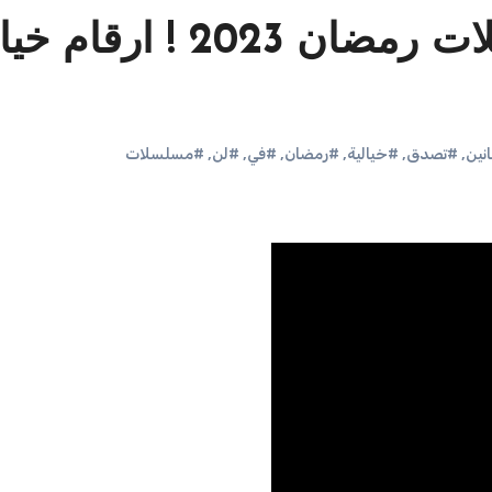
أجور الفنانين في مسلسلات رمضان 2023 ! ار
انين
,
#تصدق
,
#خيالية
,
#رمضان
,
#في
,
#لن
,
#مسلسلات