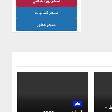
متجر روز الذهبي
متجر كماليات
متجر عطور
عام
ط –