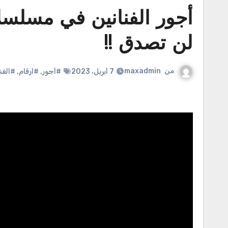
لن تصدق !!
من
maxadmin
7 أبريل، 2023
#أجور
,
#ارقام
,
#الفن