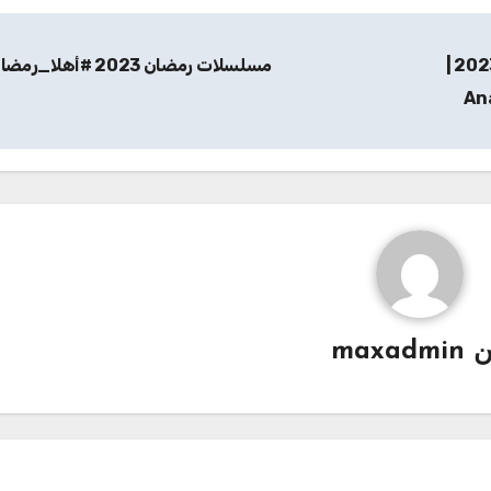
أنا ونسيبي مع الحاج لخضر وعمر ونسرين | رمضان 2023 |
مسلسلات رمضان 2023 #أهلا_رمضان
ن
maxadmin