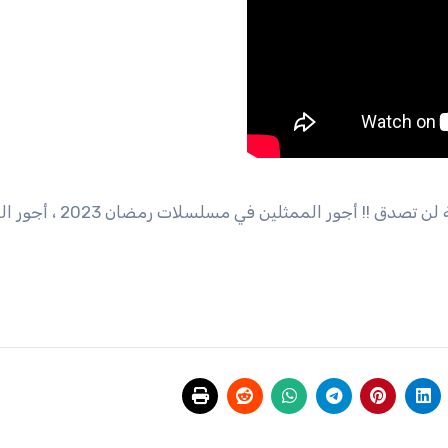
أجور الفنانين في مسلسلات رمضان 2023 ! ارقام خيالية لن تصدق !! أجور 