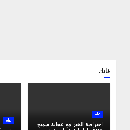
فاتك
عام
عام
احترافية الخبز مع عجانة سميج