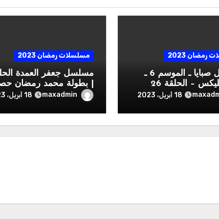
رمضان 2023
مسلسلات رمضان 2023
مسلسل صبايا ـ الموسم 6 ـ
صبايا فليكس – الحلقة 26
| بطولة محمد رمضان حصر
 والعشرون كاملة HD
قبل الحذف
maxadmin
maxadm
18 أبريل، 2023
18 أبريل، 2023