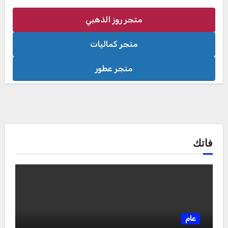
متجر روز الذهبي
متجر كماليات
متجر عطور
فاتك
عام