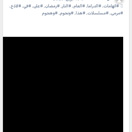
#اتهامات
,
#الدراما
,
#العام
,
#النار
,
#رمضان
,
#على
,
#في
,
#لاذع
,
#مرمى
,
#مسلسلات
,
#هذا
,
#ونجوم
,
#وهجوم