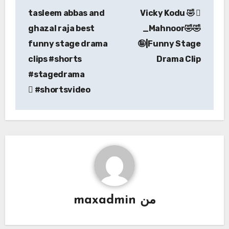
تصفّح
tasleem abbas and
Vicky Kodu 🤣
المقالات
ghazal raja best
_Mahnoor🤣🤣
funny stage drama
🤪|Funny Stage
clips #shorts
Drama Clip
#stagedrama
#shortsvideo
من
maxadmin