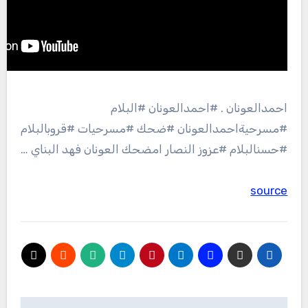
احمدالعونان . #احمدالعونان #البلام
#مسرحيةاحمدالعونان #ضحك #مسرحيات #قروبالبلام
#حسنالبلام #عزوز النصار امضحك العونان فهد البناي …
source