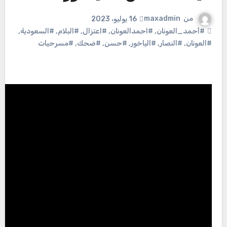
من
maxadmin
16 يوليو، 2023
#أحمد_العونان
,
#احمدالعونان
,
#اعتزال
,
#البلام
,
#السعودية
,
#العونان
,
#النصار
,
#الياخور
,
#حسن
,
#ضحك
,
#مسرحيات