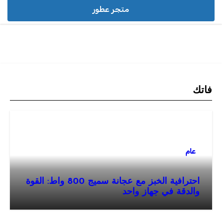
متجر عطور
فاتك
عام
احترافية الخبز مع عجانة سميج 800 واط: القوة
والدقة في جهاز واحد