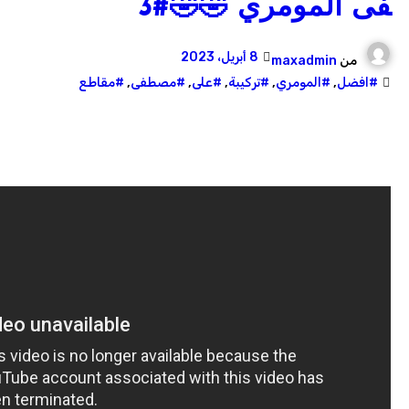
فى المومري 🤣🤣#3
8 أبريل، 2023
من
maxadmin
#افضل
,
#المومري
,
#تركيبة
,
#على
,
#مصطفى
,
#مقاطع