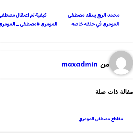
تصفّح
محمد الربع ينتقد مصطفى
كيفية تم اعتقال مصطفى
المقالات
المومري في حلقه خاصه
المومري #مصطفى _المومري
من
maxadmin
قالة ذات صلة
مقاطع مصطفى المومري