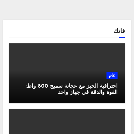
فاتك
عام
احترافية الخبز مع عجانة سميج 800 واط:
القوة والدقة في جهاز واحد