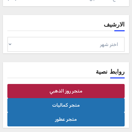
الارشيف
الارشيف
روابط نصية
متجر روز الذهبي
متجر كماليات
متجر عطور