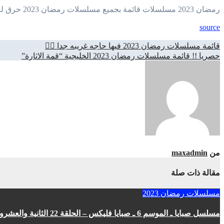
رمضان 2023 مسلسلات قائمة بجميع مسلسلات رمضان 2023 حرق للاحداث والأفكار الكريتيف إشترك ولايك جدا حول ” حجاب ” مني زكي …
source
تصفّح
قائمة مسلسلات رمضان 2023 فيها حاجه غريبه جدا 🤷‍♀️
حصريا !! قائمة مسلسلات رمضان 2023 الخليجية “قمة الاثارة”
المقالات
من
maxadmin
مقالة ذات صلة
مسلسلات رمضان 2023
مسلسل صبايا ـ الموسم 6 ـ صبايا فليكس – الحلقة 22 الثانية والعشرون كاملة HD