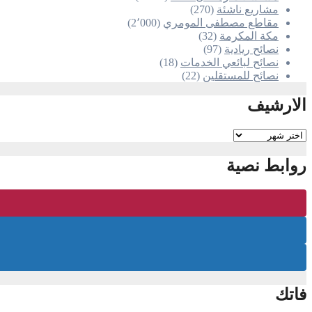
مشاريع ناشئة
(270)
مقاطع مصطفى المومري
(2٬000)
مكة المكرمة
(32)
نصائح ريادية
(97)
نصائح لبائعي الخدمات
(18)
نصائح للمستقلين
(22)
الارشيف
الارشيف
روابط نصية
فاتك