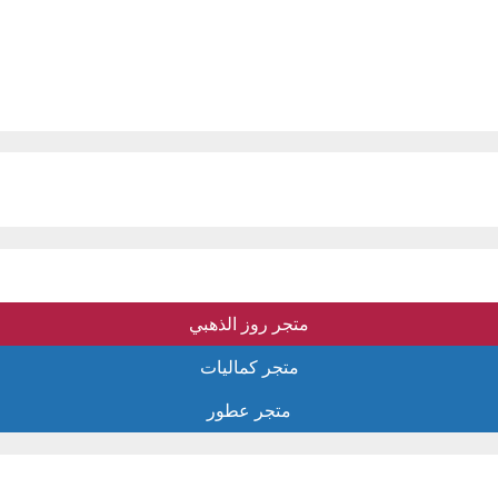
متجر روز الذهبي
متجر كماليات
متجر عطور