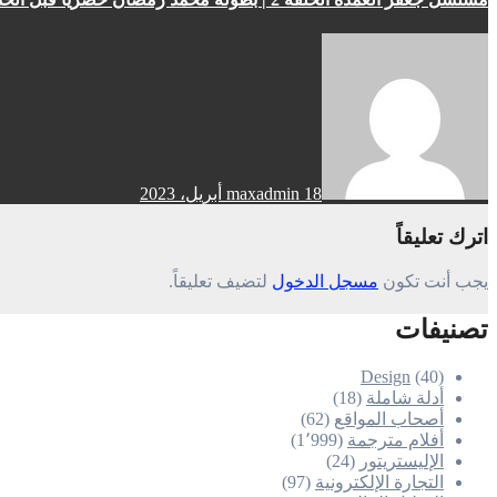
18 أبريل، 2023
maxadmin
اترك تعليقاً
يجب أنت تكون
مسجل الدخول
لتضيف تعليقاً.
تصنيفات
Design
(40)
أدلة شاملة
(18)
أصحاب المواقع
(62)
أفلام مترجمة
(1٬999)
الإليستريتور
(24)
التجارة الإلكترونية
(97)