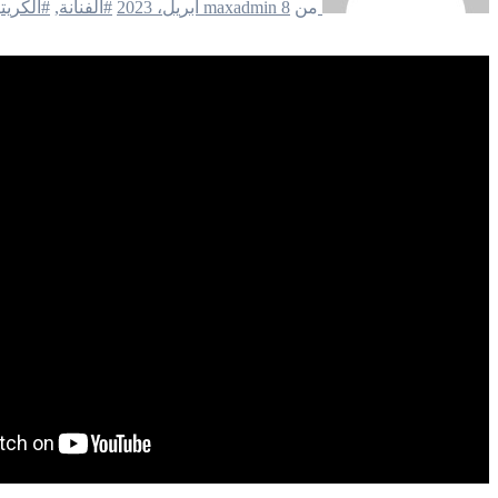
من
8 أبريل، 2023
maxadmin
#الفنانة
,
#الكريت