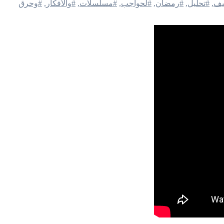
يف
,
#تحليل
,
#رمضان
,
#لحواجب
,
#مسلسلات
,
#والأفكار
,
#وحرق