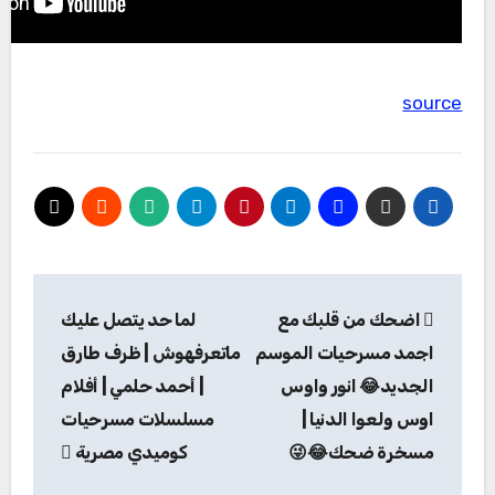
source
تصفّح
اضحك من قلبك مع
لما حد يتصل عليك
المقالات
اجمد مسرحيات الموسم
ماتعرفهوش | ظرف طارق
الجديد😂 انور واوس
| أحمد حلمي | أفلام
اوس ولعوا الدنيا |
مسلسلات مسرحيات
مسخرة ضحك😂😜
كوميدي مصرية