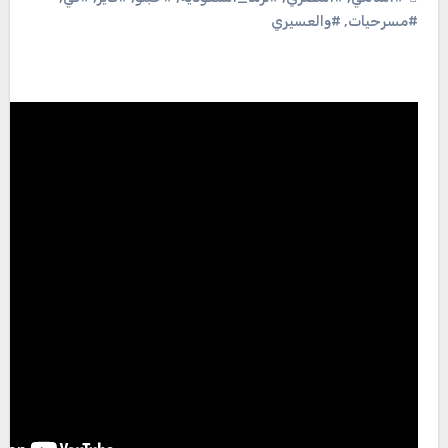
#مسرحيات
,
#والعسيري