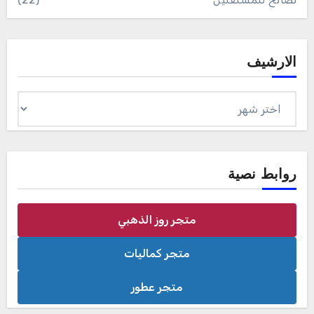
الارشيف
الارشيف
روابط نصية
متجر روز الذهبي
متجر كماليات
متجر عطور