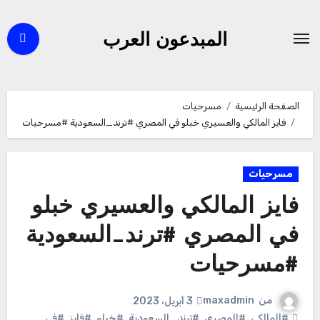
لتجاوز
لى
المبدعون العرب
لمحتوى
الصفحة الرئيسية
مسرحيات
فايز المالكي والعسيري خبلو في المصري #ترند_السعودية #مسرحيات
مسرحيات
فايز المالكي والعسيري خبلو
في المصري #ترند_السعودية
#مسرحيات
من
maxadmin
3 أبريل، 2023
#المالكي
,
#المصري
,
#ترند_السعودية
,
#خبلو
,
#فايز
,
#في
,