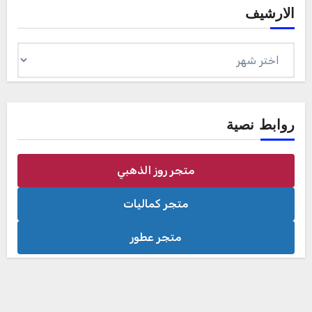
الارشيف
الارشيف
روابط نصية
متجر روز الذهبي
متجر كماليات
متجر عطور