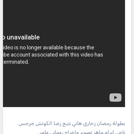
بطولة رمضان زخاري هاني نتيج رضا الكوتش جرجس
ناجي ابرام ماهر تصوير واخراج روماني عامر.