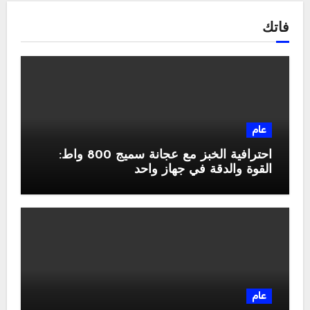
فاتك
عام
احترافية الخبز مع عجانة سميج 800 واط:
القوة والدقة في جهاز واحد
عام