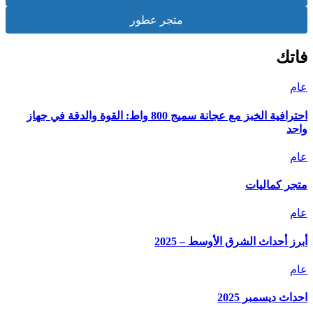
متجر عطور
فاتك
عام
احترافية الخبز مع عجانة سميج 800 واط: القوة والدقة في جهاز
واحد
عام
متجر كماليات
عام
أبرز أحداث الشرق الأوسط – 2025
عام
احداث ديسمبر 2025