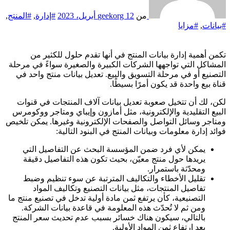
من
12 أبريل، 2023
geekorg
#إدارة
,
#المنتج
,
#بيانات
,
#مزايا
تكمن أهمية إدارة بيانات المنتج في أنها تقدم حلول للكثير من
المشاكل التي تواجهها الشركات الكبيرة والصغيرة سواءً في مرحلة
التصنيع أو في مرحلة التسويق والبيع. تعديل بيانات منتج واحد في
قناة بيع واحدة قد يكون أمرًا بسيطًا.
لكن، لك أن تتخيل صعوبة تعديل بيانات آلاف المنتجات في قنوات
البيع التقليدية والإلكترونية، مثل أمازون وإيباي ومتاجر ووكومرس
ومتاجر وسائل التواصل والصفحات الإلكترونية وغيرها. يمكن تلخيص
فوائد إدارة معلومات وبيانات المنتج في البنود التالية:
يمكن لأي فرد ضمن المؤسسة البحث عن التفاصيل التي
يريدها حول منتج معيّن، بحيث تكون هذه التفاصيل دقيقة
ومحدّثة باستمرار.
تقليل الأخطاء والتكاليف المترتبة عن سوء تنظيم وضبط
تفاصيل المنتجات، مثل بيانات التصنيع وتكاليف المواد
التصنيعية، كأن يرتفع ثمن مادة أولية تدخل في تصنيع منتج ما
ومن ثم لا تُحدّث هذه المعلومة في قاعدة بيانات الشركة.
بالتالي، سيكون هناك خسائر بسبب عدم تحديث سعر المنتج
بعد ارتفاع ثمن المواد الأولية.