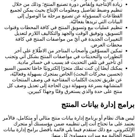
زيادة الإنتاجية وإنقاص دورة تصنيع المنتج؛ وذلك من خلال
تنظيم وضبط تفاصيل ومعلومات الإنتاج بحيث يمكن لجميع
القطاعات المسؤولة عن تصنيع مرحلة ما الوصول إلى
البيانات التي تريدها بفعاليّة.
تنظيم عمليات بيع وتسويق المنتج في كافة المحطات وقنوات
التسويق، وتوفيق الوقت والجهد والتكاليف اللازم لتعديل
التغييرات الجديدة في أيّ من مواصفات المنتج في كافة
محطات العرض.
تمكين المسوّقين وأصحاب المتاجر من الاطّلاع على آخر
التطورات والتحديثات في مواصفات المنتج بشكل آني وتجنب
أي تأخير في تلقي التحديث قد يسبب في خسائر مادية.
يمكنك أيضًا إن كنت تملك متجرًا إلكترونيًا خاصًا تحسين السيو
(تحسين محركات البحث) الخاص بمتجرك بسهولة وفعاليّة،
عن طريق تحديث الكلمات المفتاحية في وصف المنتجات
المتشابهة بسرعة وسهولة دون الحاجة إلى تعديل وصف كل
منتج على حدة والذي يستغرق وقتًا وجهدًا كبيرين.
برامج إدارة بيانات المنتج
ليس هناك نظام أو برنامج إدارة بيانات منتج مثالي أو متكامل، فالأمر
يعتمد على ما تحتاج أنت إلى تنظيمه ضمن مؤسستك أو متجرك
الإلكتروني. مع ذلك سنقدم فيما يلي قائمة بأفضل برامج إدارة بيانات
المنتج الحالية مع ميزات ومساوئ كل منها: