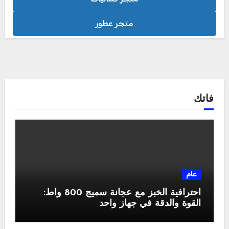
متجر عطور
فاتك
عام
احترافية الخبز مع عجانة سميج 800 واط:
القوة والدقة في جهاز واحد