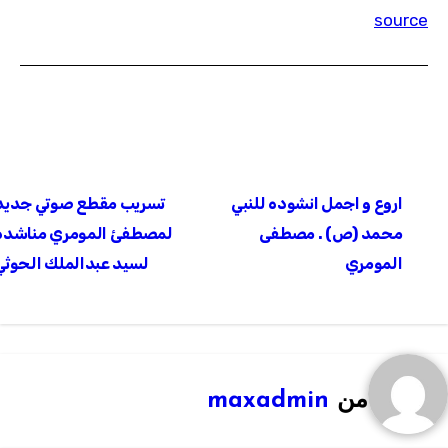
source
تصفّح
اروع و اجمل انشوده للنبي
تسريب مقطع صوتي جديد
المقالات
محمد (ص) . مصطفى
لمصطفئ المومري مناشده
المومري
لسيد عبدالملك الحوثي
من
maxadmin