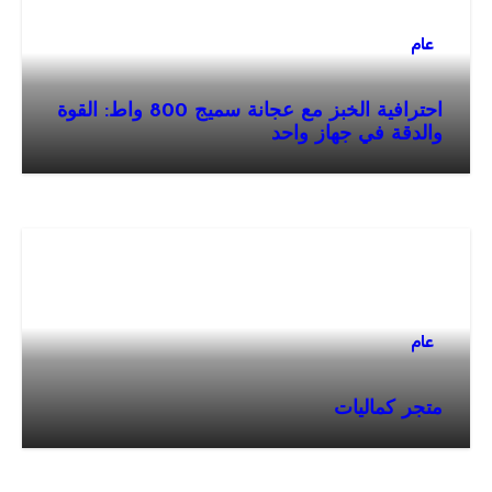
عام
احترافية الخبز مع عجانة سميج 800 واط: القوة
والدقة في جهاز واحد
عام
متجر كماليات