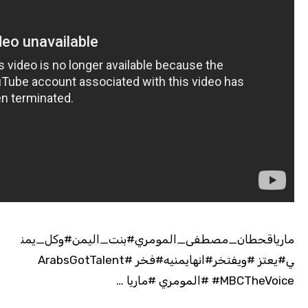
مارياقحطان_مصطفى_المومري#بنت_اليمن#وكل_يمن
ي#يعتز #ويفتخر#انهايمنيه#فخر #ArabsGotTalent
#MBCTheVoice #المومري #ماريا …