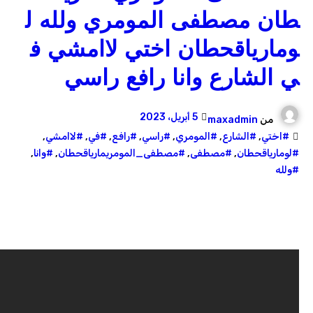
طان مصطفى المومري ولله ل
ومارياقحطان اختي لاامشي ف
ي الشارع وانا رافع راسي
5 أبريل، 2023
من
maxadmin
#اختي
,
#الشارع
,
#المومري
,
#راسي
,
#رافع
,
#في
,
#لاامشي
,
#لومارياقحطان
,
#مصطفى
,
#مصطفى_المومريمارياقحطان
,
#وانا
,
#ولله