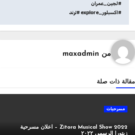
#لجين_عمران
#اكسبلور_explore #ترند
من
maxadmin
قالة ذات صلة
مسرحيات
Zitora Musical Show 2022 – اعلان مسرحية
زيتورا الرسمي ٢٠٢٢