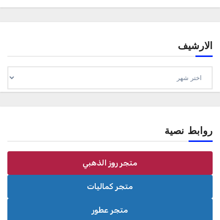
الارشيف
الارشيف
روابط نصية
متجر روز الذهبي
متجر كماليات
متجر عطور