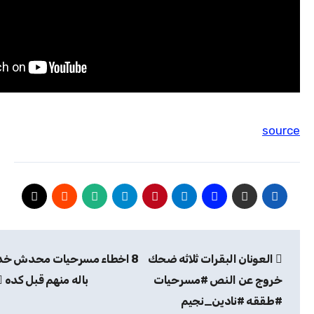
source
تصفّح
العونان البقرات ثلاثه ضحك
8 اخطاء مسرحيات محدش خد
المقالات
خروج عن النص #مسرحيات
باله منهم قبل كده
#طققه #نادين_نجيم