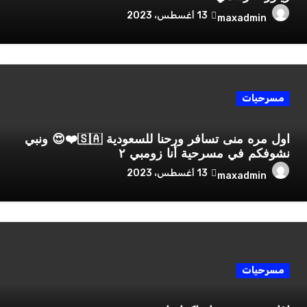
13 أغسطس، 2023
maxadmin
مسرحيات
اول مره منى تسافر ورحنا للسعودية 🇸🇦❤️😍 ونبي
نشوفكم في مسرحية أنا زومبي ٢
13 أغسطس، 2023
maxadmin
مسرحيات