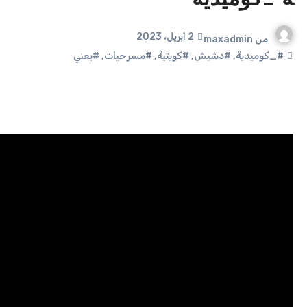
ة _كوميدية
2 أبريل، 2023
من
maxadmin
#_كوميدية
,
#دشيش
,
#كويتية
,
#مسرحيات
,
#يعني