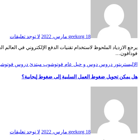
18 مارس، 2022
geekorg
لا توجد تعليقات
يرجع الازدياد الملحوظ لاستخدام تقنيات الدفع الإلكتروني في العالم العربي إلى السهولة التي يقدمها عند إجراء التعاملات المالية وتقليل الوقت اللازم لإتمامها، مقارنةً بالطرق التقليدية في الدفع. وقد استطاعت
فودافون…
الإليستريتور
دروس
دوس و حيل
عام
فوتوشوب
مبتدئ دروس فوتوش
هل يمكن تحويل ضغوط العمل السلبية إلى ضغوط إيجابية؟
18 مارس، 2022
geekorg
لا توجد تعليقات