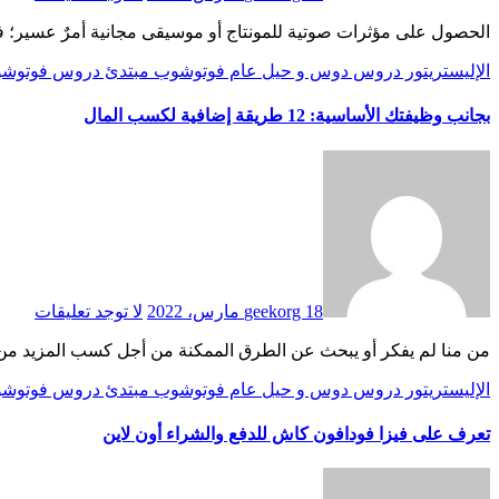
الحصول على مؤثرات صوتية للمونتاج أو موسيقى مجانية أمرٌ عسير؛ 
الإليستريتور
دروس
دوس و حيل
عام
فوتوشوب
مبتدئ دروس فوتوش
بجانب وظيفتك الأساسية: 12 طريقة إضافية لكسب المال
18 مارس، 2022
geekorg
لا توجد تعليقات
من منا لم يفكر أو يبحث عن الطرق الممكنة من أجل كسب المزيد من الأ
الإليستريتور
دروس
دوس و حيل
عام
فوتوشوب
مبتدئ دروس فوتوش
تعرف على فيزا فودافون كاش للدفع والشراء أون لاين