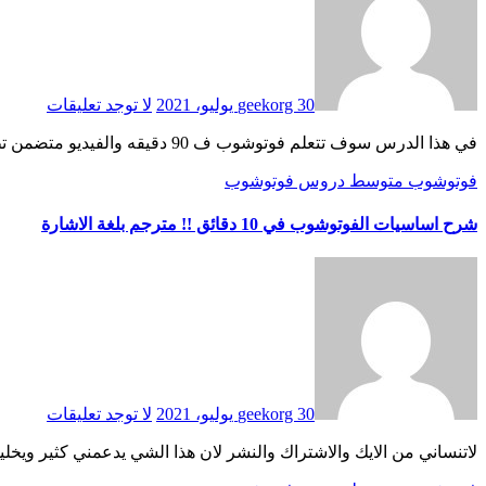
30 يوليو، 2021
geekorg
لا توجد تعليقات
في هذا الدرس سوف تتعلم فوتوشوب ف 90 دقيقه والفيديو متضمن تطبيقات مختلفه مثل تغير الخلفيه , تبيض الاسنان , تأثير الابيض والاسود …..الخ من التأثيرات … source
فوتوشوب
متوسط دروس فوتوشوب
شرح اساسيات الفوتوشوب في 10 دقائق !! مترجم بلغة الاشارة
30 يوليو، 2021
geekorg
لا توجد تعليقات
لاتنساني من الايك والاشتراك والنشر لان هذا الشي يدعمني كثير ويخلي