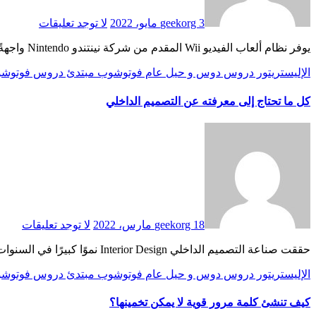
3 مايو، 2022
geekorg
لا توجد تعليقات
يوفر نظام ألعاب الفيديو Wii المقدم من شركة نينتندو Nintendo واجهةً فريدةً تسمح للاعبين بالانغماس في تجربة اللعب. سنصمم في هذا المقال قبضة تحكم Nintendo Wii باستخدام برنامج الفوتوشوب، حيث…
الإليستريتور
دروس
دوس و حيل
عام
فوتوشوب
مبتدئ دروس فوتوش
كل ما تحتاج إلى معرفته عن التصميم الداخلي
18 مارس، 2022
geekorg
لا توجد تعليقات
حققت صناعة التصميم الداخلي Interior Design نموًا كبيرًا في السنوات الأخيرة ولا تزال آخذة في الارتفاع، فوفقًا لتقرير صادر عن شركة Linker Report التقنية في أبريل 2021، فإن قيمة سوق…
الإليستريتور
دروس
دوس و حيل
عام
فوتوشوب
مبتدئ دروس فوتوش
كيف تنشئ كلمة مرور قوية لا يمكن تخمينها؟