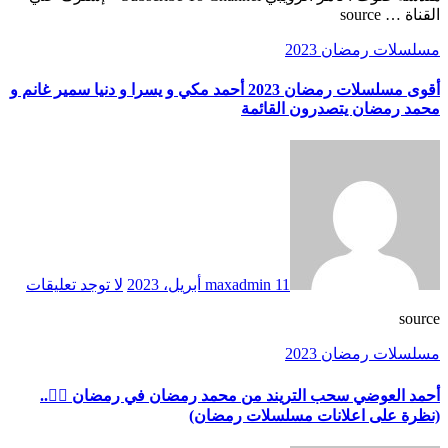
القناة … source
مسلسلات رمضان 2023
أقوى مسلسلات رمضان 2023 أحمد مكي و يسرا و دنيا سمير غانم و
محمد رمضان يتصدرون القائمة
11 أبريل، 2023
maxadmin
لا توجد تعليقات
source
مسلسلات رمضان 2023
أحمد العوضي سحب التريند من محمد رمضان في رمضان 🙆‍♂️..
(نظرة على اعلانات مسلسلات رمضان)