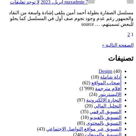
7 أبريل، 2023
maxadmin
لا توجد تعليقات
مسلسل الصفارة بطولة أحمد أمين يتلقى إشادة واسعة من النقاد
والجمهور رغم عدم وجود نجوم صف أول في المسلسل كما يحلو
للبعض تسميتهم، … source
1
2
تعدد
صفحات
الصفحة التالية «
المقالات
تصنيفات
Design
(40)
أدلة شاملة
(18)
أصحاب المواقع
(62)
أفلام مترجمة
(1٬999)
الإليستريتور
(24)
التجارة الإلكترونية
(97)
التحليل المالي
(20)
التسويق الرقمي
(35)
التسويق بالفيديو
(18)
التسويق بالمحتوى
(85)
التسويق عبر مواقع التواصل الاجتماعي
(43)
التسويق والمبيعات
(246)