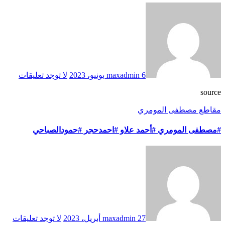
6 يونيو، 2023
maxadmin
لا توجد تعليقات
source
مقاطع مصطفى المومري
#مصطفى المومري #أحمد علاو #احمدحجر #حمودالصباحي
27 أبريل، 2023
maxadmin
لا توجد تعليقات