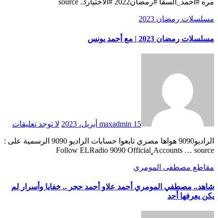
مره #أحمد_السقا #رمضان2022 #الاختيار3. source
مسلسلات رمضان 2023
مسلسلات رمضان 2023 | مع أحمد يونس
15 أبريل، 2023
maxadmin
لا توجد تعليقات
الراديو9090 هواها مصري تابعوا حسابات الراديو 9090 الرسمية على :
Follow ELRadio 9090 Official ِِِAccounts … source
مقاطع مصطفى المومري
شاهد.. مصطفي المومري أحمد علاو أحمد حجر .. خفايا وأسرار لم
يكن يعرفها أحد