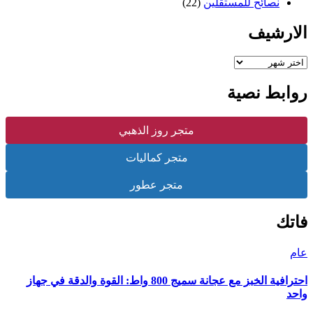
نصائح للمستقلين
(22)
الارشيف
الارشيف
روابط نصية
متجر روز الذهبي
متجر كماليات
متجر عطور
فاتك
عام
احترافية الخبز مع عجانة سميج 800 واط: القوة والدقة في جهاز
واحد