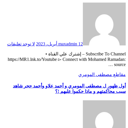
12 أبريل، 2023
maxadmin
لا توجد تعليقات
Subscribe To Channel – إشترك علي القناة •
https://MR1.lnk.to/Youtube ▻ Connect with Mohamed Ramadan:
… source
مقاطع مصطفى المومري
أول ظهور ل مصطفى المومري و أحمد علاو وأحمد حجر شاهد
سبب محاكمتهم و ماذا حكموا عليهم !؟