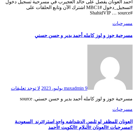
أحمد العونان يفصل على خالد العجيرب في مسرحية تسجيل دخول
#تسجيل_دخول #MBC1 اشترك الآن وتابع الحلقات على
#ShahidVIP … source
مسرحيات
مسرحية جوز و لوز كامله أحمد بدير و حسن حسني
9 يوليو، 2023
maxadmin
لا توجد تعليقات
مسرحية جوز و لوز كامله أحمد بدير و حسن حسني. source
مسرحيات
العونان للمظفر لو تلبس الدشداشه واجد استر#ترند_السعودية
#مسرحيات #العونان #البلام #الكويت #أحمد