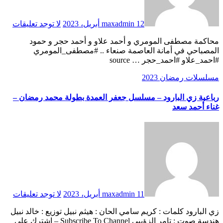
12 أبريل، 2023
maxadmin
لا توجد تعليقات
محاكمة مصطفى المومري و أحمد علاو و أحمد حجر و حمود
المصباحي في أمانة العاصمة صنعاء .. #مصطفى_المومري
#احمد_علاو #احمد_حجر … source
مسلسلات رمضان 2023
رباعية زي البارود – مسلسل جعفر العمدة بطولة محمد رمضان –
غناء أحمد سعد
11 أبريل، 2023
maxadmin
لا توجد تعليقات
زي البارود كلمات : كريم سامي الحان : هيثم نبيل توزيع : خالد نبيل
هندسة صوت : تامر الزؤيبي Subscribe To Channel – إشترك علي