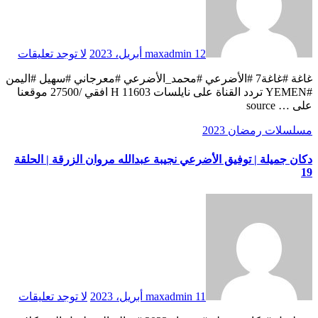
12 أبريل، 2023
maxadmin
لا توجد تعليقات
غاغة #غاغة7 #الأضرعي #محمد_الأضرعي #معرجاني #سهيل #اليمن
#YEMEN تردد القناة على نايلسات 11603 H افقي /27500 موقعنا
على … source
مسلسلات رمضان 2023
دكان جميلة | توفيق الأضرعي نجيبة عبدالله مروان الزرقة | الحلقة
19
11 أبريل، 2023
maxadmin
لا توجد تعليقات