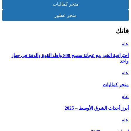
متجر كماليات
متجر عطور
فاتك
عام
احترافية الخبز مع عجانة سميج 800 واط: القوة والدقة في جهاز
واحد
عام
متجر كماليات
عام
أبرز أحداث الشرق الأوسط – 2025
عام