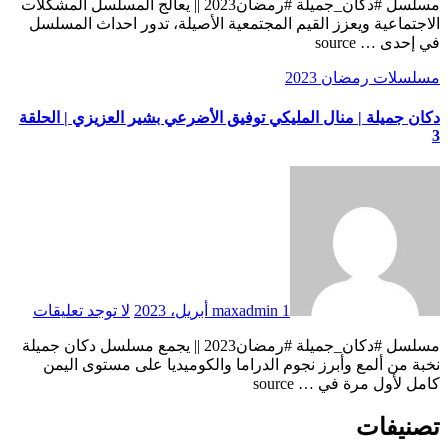
مسلسل #دكان_جميلة #رمضان2023 || يعالج المسلسل المشكلات
الاجتماعية ويعزز القيم المجتمعية الأصيلة، تدور احداث المسلسل
في إحدى … source
مسلسلات رمضان 2023
دكان جميلة | منال المليكي توفيق الأضرعي بشير العزيزي | الحلقة
3
1 أبريل، 2023
maxadmin
لا توجد تعليقات
مسلسل #دكان_جميلة #رمضان2023 || يجمع مسلسل دكان جميلة
نخبة من ألمع وأبرز نجوم الدراما والكوميديا على مستوى اليمن
كامل لأول مرة في … source
تصنيفات