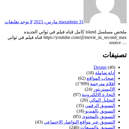
31 مارس، 2023
maxadmin
لا توجد تعليقات
ملخص مسلسل island كامل قناه فيلم في ثواني الجديده
https://youtube.com/@movie_in_second_max قناه فيلم في ثواني
… source
تصنيفات
Design
(40)
أدلة شاملة
(18)
أصحاب المواقع
(62)
أفلام مترجمة
(1٬999)
الإليستريتور
(24)
التجارة الإلكترونية
(97)
التحليل المالي
(20)
التسويق الرقمي
(35)
التسويق بالفيديو
(18)
التسويق بالمحتوى
(85)
التسويق عبر مواقع التواصل الاجتماعي
(43)
التسويق والمبيعات
(246)