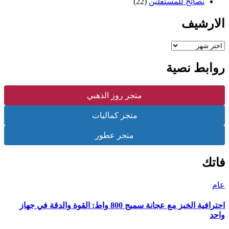
نصائح للمستقلين
(22)
الارشيف
الارشيف
روابط نصية
متجر روز الذهبي
متجر كماليات
متجر عطور
فاتك
عام
احترافية الخبز مع عجانة سميج 800 واط: القوة والدقة في جهاز
واحد