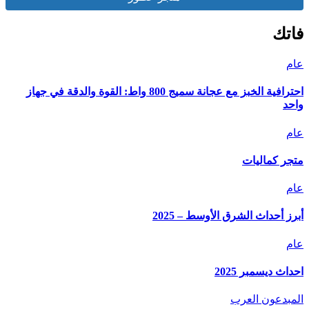
فاتك
عام
احترافية الخبز مع عجانة سميج 800 واط: القوة والدقة في جهاز
واحد
عام
متجر كماليات
عام
أبرز أحداث الشرق الأوسط – 2025
عام
احداث ديسمبر 2025
المبدعون العرب