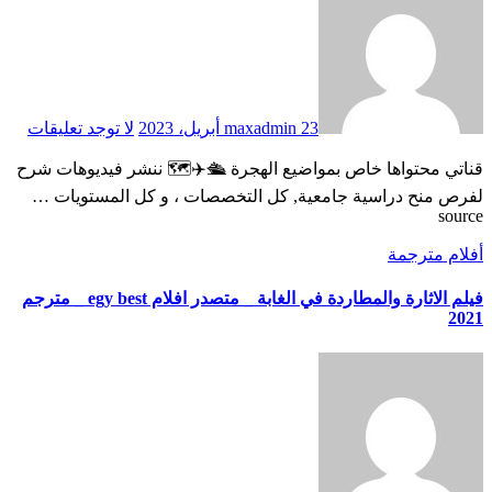
23 أبريل، 2023
maxadmin
لا توجد تعليقات
قناتي محتواها خاص بمواضيع الهجرة 🛳️✈️🗺️ ننشر فيديوهات شرح
لفرص منح دراسية جامعية, كل التخصصات ، و كل المستويات …
source
أفلام مترجمة
فيلم الاثارة والمطاردة في الغابة _ متصدر افلام egy best _ مترجم
2021