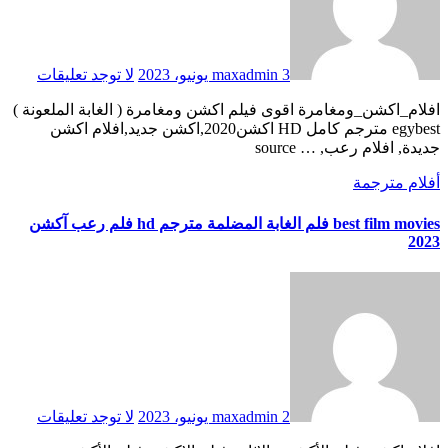
3 يونيو، 2023
maxadmin
لا توجد تعليقات
افلام_اكشن_ومغامرة اقوى فيلم اكشن ومغامرة ( الغابة الملعونة )
egybest مترجم كامل HD اكشن2020,اكشن جديد,افلام اكشن
جديدة, افلام رعب, … source
أفلام مترجمة
best film movies فلم الغابة المضلمة مترجم hd فلم رعب آكشن
2023
2 يونيو، 2023
maxadmin
لا توجد تعليقات