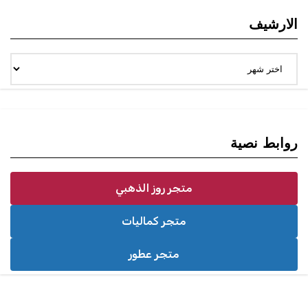
الارشيف
الارشيف
روابط نصية
متجر روز الذهبي
متجر كماليات
متجر عطور