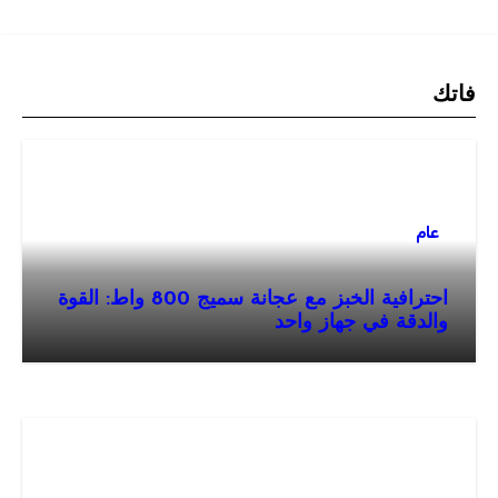
فاتك
عام
احترافية الخبز مع عجانة سميج 800 واط: القوة
والدقة في جهاز واحد