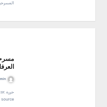
المسرحية ا
مسرحي
العرفا
min
حرر
source