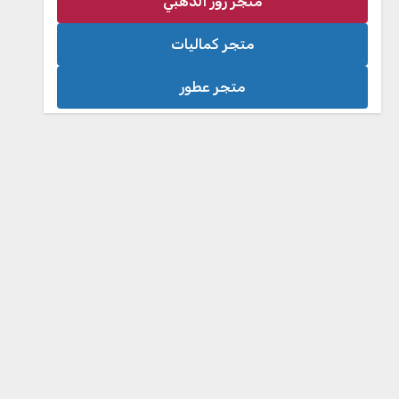
متجر روز الذهبي
متجر كماليات
متجر عطور