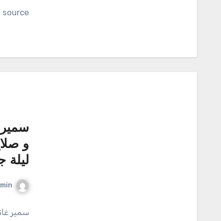
source
سمير 
و صلاح
ليلة ج
min
سمير غان