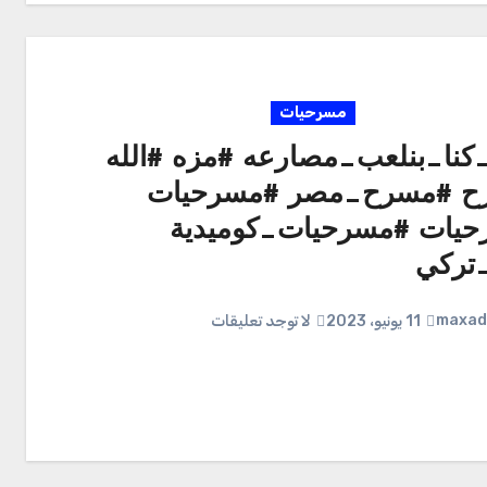
مسرحيات
_كنا_بنلعب_مصارعه #مزه #الله
ح #مسرح_مصر #مسرحيات
يات #مسرحيات_كوميدية
_تركي
maxad
11 يونيو، 2023
لا توجد تعليقات