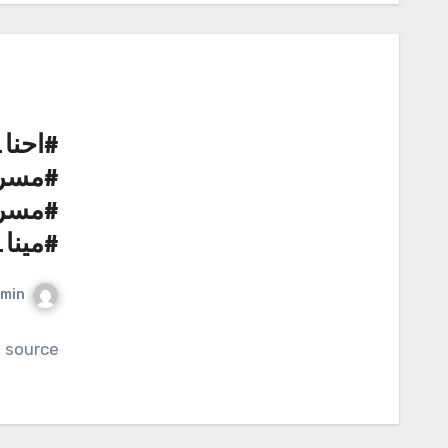
#احنا
#مسر
#مسرح
#مينا
min
source