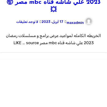
2023 علي شاشه قناه mbc مصر 🤯
💥
17 أبريل، 2023
لا توجد تعليقات
maxadmin
الخريطه الكامله لمواعيد عرض برامج و مسلسلات رمضان
2023 علي شاشه قناه mbc مصر LIKE … source