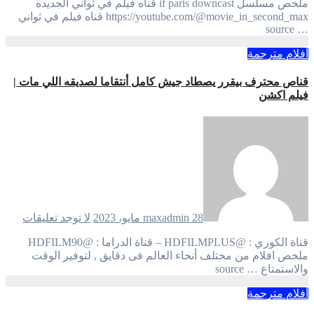
ملخص مسلسل if paris downcast قناه فيلم في ثواني الجديده
https://youtube.com/@movie_in_second_max قناه فيلم في ثواني
… source
أفلام مترجمة
قناص محترف بيقرر يصطاد جيش كامل أنتقاما لصديقه اللي مات |
فيلم اكشن
28 مايو، 2023
maxadmin
لا توجد تعليقات
قناة الكوري : @HDFILMPLUS – قناة الدراما : @HDFILM90
ملخص افلام من مختلف أنحاء العالم فى دقايق , لتوفير الوقت
والاستمتاع … source
أفلام مترجمة