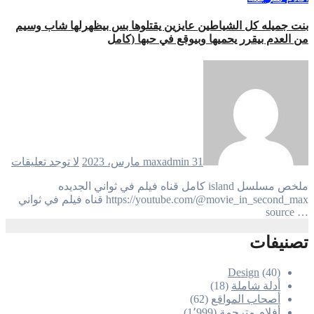
بنت جميله كل الشياطين عايزين يقتلوها بس بيظهرلها شاب وسيم
من العدم بيقرر يحميها وبيوقع في حبها (كامل
31 مارس، 2023
maxadmin
لا توجد تعليقات
ملخص مسلسل island كامل قناه فيلم في ثواني الجديده
https://youtube.com/@movie_in_second_max قناه فيلم في ثواني
… source
تصنيفات
Design
(40)
أدلة شاملة
(18)
أصحاب المواقع
(62)
أفلام مترجمة
(1٬999)