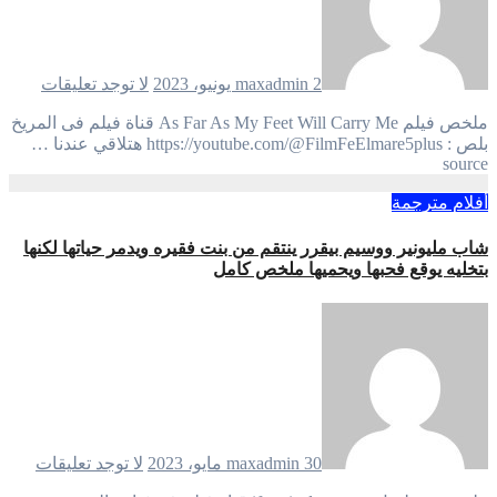
2 يونيو، 2023
maxadmin
لا توجد تعليقات
ملخص فيلم As Far As My Feet Will Carry Me قناة فيلم فى المريخ
بلص : https://youtube.com/@FilmFeElmare5plus هتلاقي عندنا …
source
أفلام مترجمة
شاب مليونير ووسيم بيقرر ينتقم من بنت فقيره ويدمر حياتها لكنها
بتخليه يوقع فحبها ويحميها ملخص كامل
30 مايو، 2023
maxadmin
لا توجد تعليقات