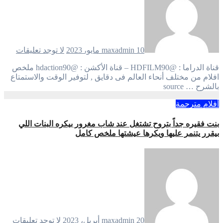
10 مايو، 2023
maxadmin
لا توجد تعليقات
قناة الدراما : @HDFILM90 – قناة الأكشن : @hdaction90 ملخص
افلام من مختلف أنحاء العالم فى دقايق , لتوفير الوقت والاستمتاع
بالشرح … source
أفلام مترجمة
بنت فقيره جداً بتروح تشتغل عند شاب مغرور بيكره البنات اللي
بيقرر يتنمر عليها ويكرها عيشتها ملخص كامل
20 أبريل، 2023
maxadmin
لا توجد تعليقات