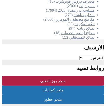
محترف دروس فوتوشوب
(10)
مسرحيات
(2٬001)
مسلسلات رمضان 2023
(1٬994)
مشاريع ناشئة
(270)
مقاطع مصطفى المومري
(2٬000)
مكة المكرمة
(32)
نصائح ريادية
(97)
نصائح لبائعي الخدمات
(18)
نصائح للمستقلين
(22)
الارشيف
الارشيف
روابط نصية
متجر روز الذهبي
متجر كماليات
متجر عطور