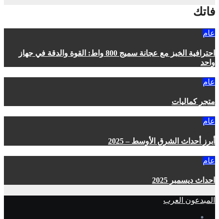
فاتك
عام
احترافية الخبز مع عجانة سميج 800 واط: القوة والدقة في جهاز
واحد
عام
متجر كماليات
عام
أبرز أحداث الشرق الأوسط – 2025
عام
احداث ديسمبر 2025
المبدعون العرب