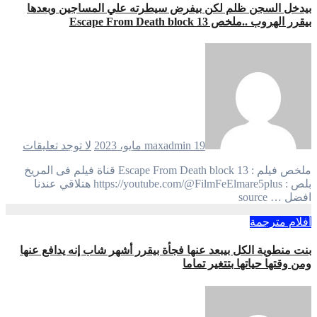
بيدخل السجن ظلم لكن بيفرض سيطرته علي المساجين وبعدها
بيقرر الهروب ..ملخص Escape From Death block 13
19 مايو، 2023
maxadmin
لا توجد تعليقات
ملخص فيلم : Escape From Death block 13 قناة فيلم فى المريخ
بلص : https://youtube.com/@FilmFeElmare5plus هتلاقي عندنا
افضل … source
أفلام مترجمة
بنت منطوية الكل بيبعد عنها فجأة بيقرر أشهر شاب إنه يدافع عنها
ومن وقتها حياتها بتتغير تماما