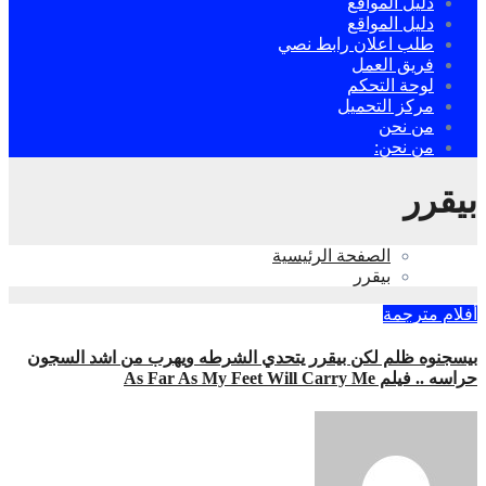
دليل المواقع
دليل المواقع
طلب اعلان رابط نصي
فريق العمل
لوحة التحكم
مركز التحميل
من نحن
من نحن:
بيقرر
الصفحة الرئيسية
بيقرر
أفلام مترجمة
بيسجنوه ظلم لكن بيقرر يتحدي الشرطه ويهرب من اشد السجون
حراسه .. فيلم As Far As My Feet Will Carry Me