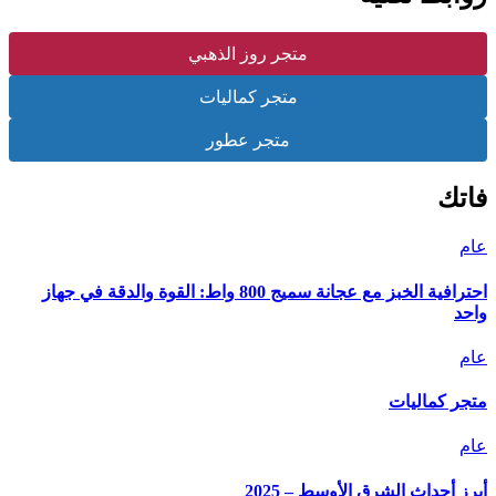
متجر روز الذهبي
متجر كماليات
متجر عطور
فاتك
عام
احترافية الخبز مع عجانة سميج 800 واط: القوة والدقة في جهاز
واحد
عام
متجر كماليات
عام
أبرز أحداث الشرق الأوسط – 2025