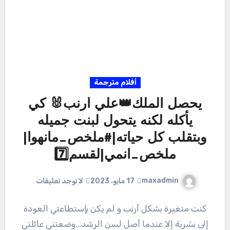
أفلام مترجمة
يحصل الملك👑علي ارنب🐰 كي
يأكله لكنه يتحول لبنت جميله
وبتقلب كل حياته|#ملخص_مانهوا|
ملخص_انمي|لقسم7️⃣
maxadmin
17 مايو، 2023
لا توجد تعليقات
كنت متغيرة بشكل أرنب و لم يكن بإستطاعتي العودة
إلى بشرية إلا عندما أصل لسن الرشد…وضعتني عائلتي