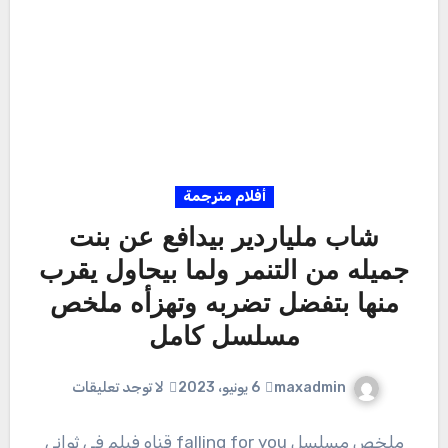
أفلام مترجمة
شاب ملياردير بيدافع عن بنت
جميله من التنمر ولما بيحاول يقرب
منها بتفضل تضربه وتهزأه ملخص
مسلسل كامل
maxadmin
6 يونيو، 2023
لا توجد تعليقات
ملخص مسلسل falling for you قناه فيلم في ثواني