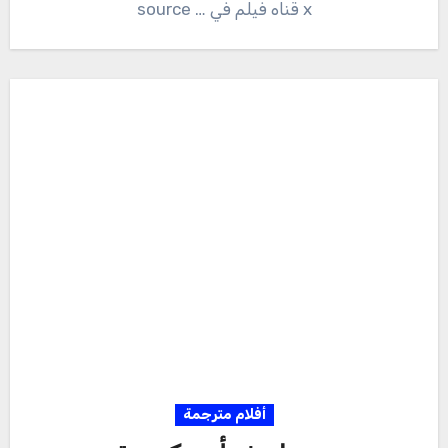
x قناه فيلم في … source
أفلام مترجمة