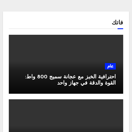
فاتك
عام
احترافية الخبز مع عجانة سميج 800 واط:
القوة والدقة في جهاز واحد