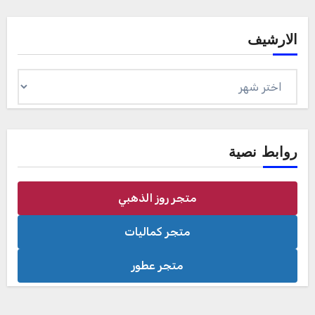
الارشيف
الارشيف
روابط نصية
متجر روز الذهبي
متجر كماليات
متجر عطور