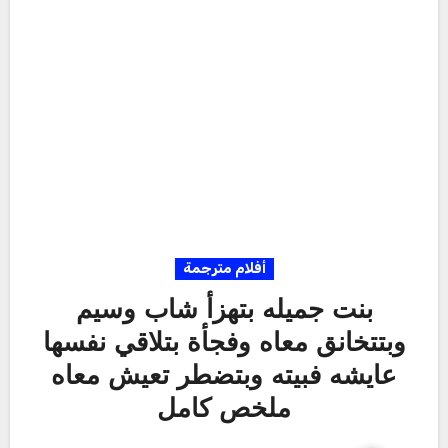
أفلام مترجمة
بنت جميله بتهزأ شاب وسيم
وبتتخانق معاه وفجأة بتلاقي نفسها
عايشه فبيته وبتضطر تعيش معاه
ملخص كامل