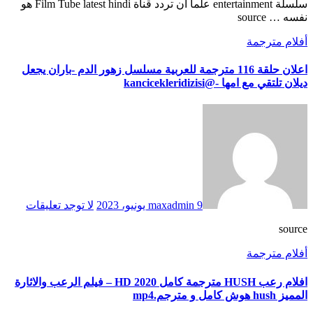
سلسلة entertainment علما ان تردد قناة Film Tube latest hindi هو
نفسه … source
أفلام مترجمة
اعلان حلقة 116 مترجمة للعربية مسلسل زهور الدم -باران يجعل
ديلان تلتقي مع امها -@kancicekleridizisi
9 يونيو، 2023
maxadmin
لا توجد تعليقات
source
أفلام مترجمة
افلام رعب HUSH مترجمة كامل HD 2020 – فيلم الرعب والاثارة
المميز hush هوش كامل و مترجم.mp4