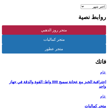
الارشيف
روابط نصية
متجر روز الذهبي
متجر كماليات
متجر عطور
فاتك
عام
احترافية الخبز مع عجانة سميج 800 واط: القوة والدقة في جهاز
واحد
عام
متجر كماليات