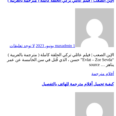
الإبن الصعب | فيلم عائلي تركي الحلقة كاملة ( مترجمة بالعربية )
1 يونيو، 2023
maxadmin
لا توجد تعليقات
الإبن الصعب | فيلم عائلي تركي الحلقة كاملة ( مترجمة بالعربية )
“Evlat – Zor Sevda” حسن ، الذي قُتل في سن الخامسة عن عمر
يناهز … source
أفلام مترجمة
كيفية تحميل أفلام مترجمة للهاتف بالتفصيل