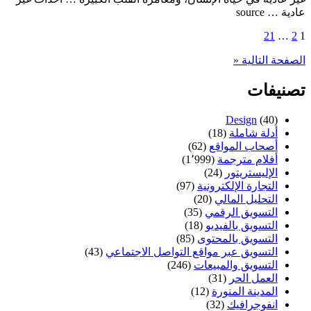
عادية … source
1
2
…
تعدد
21
صفحات
الصفحة التالية «
المقالات
تصنيفات
Design
(40)
أدلة شاملة
(18)
أصحاب المواقع
(62)
أفلام مترجمة
(1٬999)
الإليستريتور
(24)
التجارة الإلكترونية
(97)
التحليل المالي
(20)
التسويق الرقمي
(35)
التسويق بالفيديو
(18)
التسويق بالمحتوى
(85)
التسويق عبر مواقع التواصل الاجتماعي
(43)
التسويق والمبيعات
(246)
العمل الحر
(31)
المدينة المنورة
(12)
انفوجرافيك
(32)