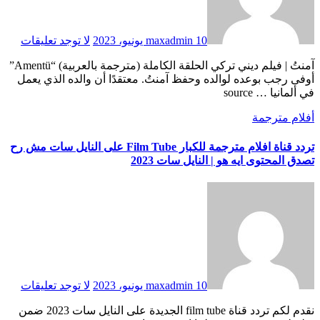
10 يونيو، 2023
maxadmin
لا توجد تعليقات
آمنتُ | فيلم ديني تركي الحلقة الكاملة (مترجمة بالعربية) “Amentü”
أوفى رجب بوعده لوالده وحفظ آمنتُ. معتقدًا أن والده الذي يعمل
في ألمانيا … source
أفلام مترجمة
تردد قناة افلام مترجمة للكبار Film Tube على النايل سات مش رح
تصدق المحتوى ايه هو | النايل سات 2023
10 يونيو، 2023
maxadmin
لا توجد تعليقات
نقدم لكم تردد قناة film tube الجديدة على النايل سات 2023 ضمن