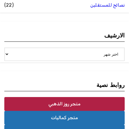
نصائح للمستقلين
(22)
الارشيف
الارشيف
روابط نصية
متجر روز الذهبي
متجر كماليات