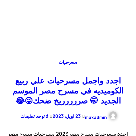
مسرحيات
اجدد واجمل مسرحيات علي ربيع
الكوميديه في مسرح مصر الموسم
الجديد 🤭 صررررريخ ضحك😜😂
23 أبريل، 2023
لا توجد تعليقات
maxadmin
اجدد مسرحيات مسرح مصر 2023 مسرحيات مسرح مصر