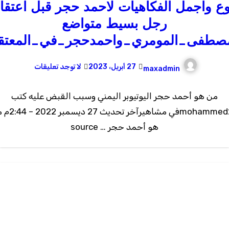
ع واجمل الفكاهيات لاحمد حجر قبل اعتقال
رجل بسيط متواضع
صطفى_المومري_واحمدحجر_في_المعتق
27 أبريل، 2023
لا توجد تعليقات
maxadmin
من هو أحمد حجر اليوتيوبر اليمني وسبب القبض عليه كتب
mohammed22في مشاهيرآخر تحديث 
هو أحمد حجر … source