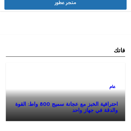
متجر عطور
فاتك
عام
احترافية الخبز مع عجانة سميج 800 واط: القوة
والدقة في جهاز واحد