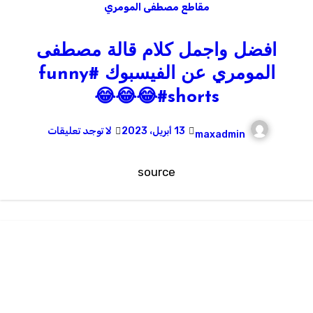
مقاطع مصطفى المومري
افضل واجمل كلام قالة مصطفى
المومري عن الفيسبوك #funny
#shorts😂😂😂
13 أبريل، 2023
لا توجد تعليقات
maxadmin
source