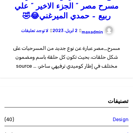
مسرح مصر ” الجزء الاخير ” علي
ربيع – حمدي الميرغني😂🤣
2 أبريل، 2023
لا توجد تعليقات
maxadmin
مسرح_مصر عبارة عن نوع جديد من المسرحيات على
شكل حلقات، بحيث تكون كل حلقة باسم ومضمون
مختلف في إطار كوميدي ترفيهي ساخر، … source
تصنيفات
(40)
Design