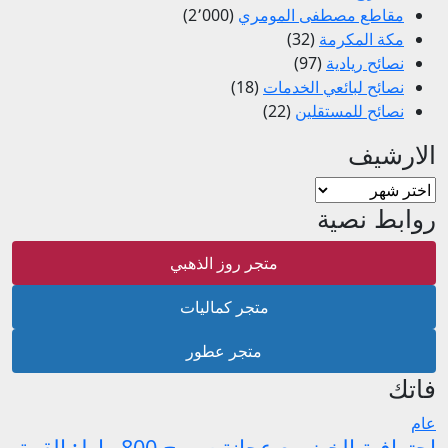
مقاطع مصطفى المومري
(2٬000)
مكة المكرمة
(32)
نصائح ريادية
(97)
نصائح لبائعي الخدمات
(18)
نصائح للمستقلين
(22)
الارشيف
الارشيف
روابط نصية
متجر روز الذهبي
متجر كماليات
متجر عطور
فاتك
عام
احترافية الخبز مع عجانة سميج 800 واط: القوة