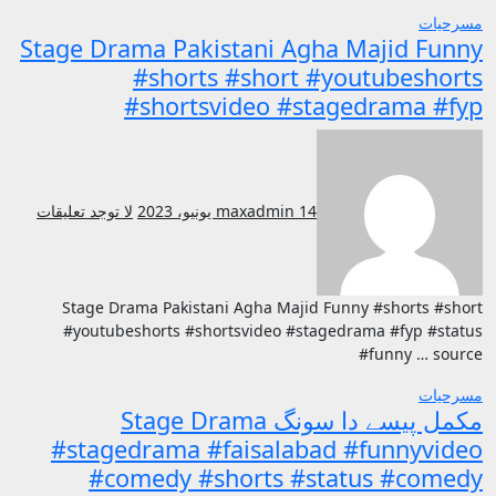
مسرحيات
Stage Drama Pakistani Agha Majid Funny
#shorts #short #youtubeshorts
#shortsvideo #stagedrama #fyp
14 يونيو، 2023
maxadmin
لا توجد تعليقات
Stage Drama Pakistani Agha Majid Funny #shorts #short
#youtubeshorts #shortsvideo #stagedrama #fyp #status
#funny … source
مسرحيات
مکمل پیسے دا سونگ Stage Drama
#stagedrama #faisalabad #funnyvideo
#comedy #shorts #status #comedy