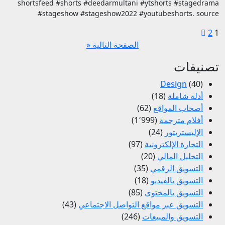
shortsfeed #shorts #deedarmultani #ytshorts #stagedrama
#stageshow #stageshow2022 #youtubeshorts. source
تعدد
2
1
الصفحة التالية «
صفحات
المقالات
تصنيفات
Design
(40)
أدلة شاملة
(18)
أصحاب المواقع
(62)
أفلام مترجمة
(1٬999)
الإليستريتور
(24)
التجارة الإلكترونية
(97)
التحليل المالي
(20)
التسويق الرقمي
(35)
التسويق بالفيديو
(18)
التسويق بالمحتوى
(85)
التسويق عبر مواقع التواصل الاجتماعي
(43)
التسويق والمبيعات
(246)