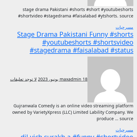
stage drama Pakistani #shorts #short #youtubeshorts
#shortvideo #stagedrama #faisalabad #ytshorts. source
مسرحيات
Stage Drama Pakistani Funny #shorts
#youtubeshorts #shortsvideo
#stagedrama #faisalabad #status
18 يونيو، 2023
maxadmin
لا توجد تعليقات
Gujranwala Comedy is an online video streaming platform
owned by VarietyXpress (LLC) Limited Lability Company. We
produce … source
مسرحيات
dil vich surakh a #funny #shortvideo