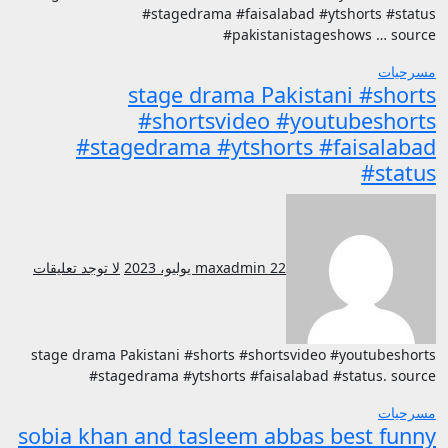
#stagedrama #faisalabad #ytshorts #status
#pakistanistageshows … source
مسرحيات
stage drama Pakistani #shorts
#shortsvideo #youtubeshorts
#stagedrama #ytshorts #faisalabad
#status
22 يوليو، 2023
maxadmin
لا توجد تعليقات
stage drama Pakistani #shorts #shortsvideo #youtubeshorts
#stagedrama #ytshorts #faisalabad #status. source
مسرحيات
sobia khan and tasleem abbas best funny