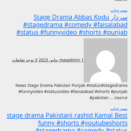
مسرحيات
سردار Stage Drama Abbas Kodu
#stagedrama #comedy #faisalabad
#status #funnyvideo #shorts #punjab
1 يوليو، 2023
maxadmin
لا توجد تعليقات
News Stage Drama Pakistan Punjab #status#stagedrama
#funnyvideo #statusvideo #faisalabad #shorts #punjab
#pakistan … source
مسرحيات
stage drama Pakistani rashid Kamal Best
funny #shorts #youtubeshorts
#stagedrama #comedy #status