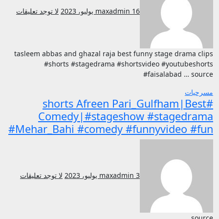
16 يوليو، 2023
maxadmin
لا توجد تعليقات
tasleem abbas and ghazal raja best funny stage drama clips
#shorts #stagedrama #shortsvideo #youtubeshorts
#faisalabad … source
مسرحيات
#shorts Afreen Pari_Gulfham|Best
Comedy|#stageshow #stagedrama
#Mehar_Bahi #comedy #funnyvideo #fun
3 يوليو، 2023
maxadmin
لا توجد تعليقات
source