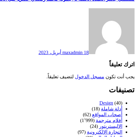
18 أبريل، 2023
maxadmin
اترك تعليقاً
يجب أنت تكون
مسجل الدخول
لتضيف تعليقاً.
تصنيفات
Design
(40)
أدلة شاملة
(18)
أصحاب المواقع
(62)
أفلام مترجمة
(1٬999)
الإليستريتور
(24)
التجارة الإلكترونية
(97)