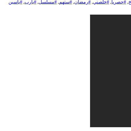
خ
,
#حصريا
,
#خلصني
,
#رمضان
,
#ستهم
,
#مسلسل
,
#يارب
,
#ياسين