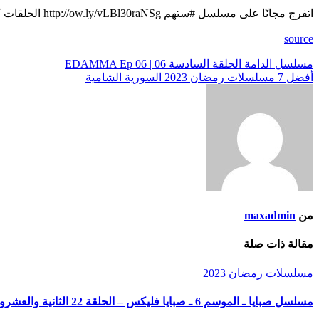
اتفرج مجانًا على مسلسل #ستهم http://ow.ly/vLBl30raNSg الحلقات كاملة #ViuMENA #رمضان_بتوقيتك مسلسل درامي مصري مقتبس من …
source
تصفّح
مسلسل الدامة الحلقة السادسة 06 | EDAMMA Ep 06
أفضل 7 مسلسلات رمضان 2023 السورية الشامية
المقالات
من
maxadmin
مقالة ذات صلة
مسلسلات رمضان 2023
مسلسل صبايا ـ الموسم 6 ـ صبايا فليكس – الحلقة 22 الثانية والعشرون كاملة HD