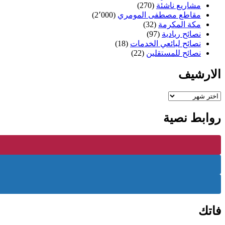
مشاريع ناشئة
(270)
مقاطع مصطفى المومري
(2٬000)
مكة المكرمة
(32)
نصائح ريادية
(97)
نصائح لبائعي الخدمات
(18)
نصائح للمستقلين
(22)
الارشيف
الارشيف
روابط نصية
فاتك