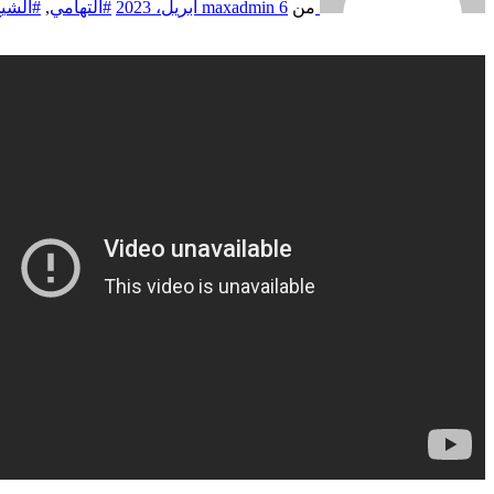
من
6 أبريل، 2023
maxadmin
#التهامي
,
#الشي