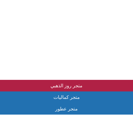
متجر روز الذهبي
متجر كماليات
متجر عطور