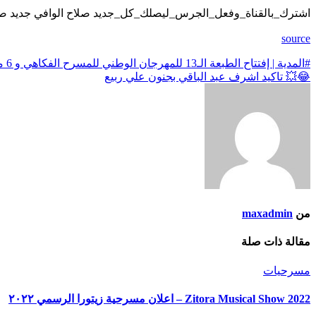
اشترك_بالقناة_وفعل_الجرس_ليصلك_كل_جديد صلاح الوافي جديد صلاح الو
source
تصفّح
#المدية | إفتتاح الطبعة الـ13 للمهرجان الوطني للمسرح الفكاهي و 6 مسرحيات تتنافس على “العنقود الذهبي”
😂💥 تاكيد اشرف عبد الباقي بجنون علي ربيع
المقالات
من
maxadmin
مقالة ذات صلة
مسرحيات
Zitora Musical Show 2022 – اعلان مسرحية زيتورا الرسمي ٢٠٢٢