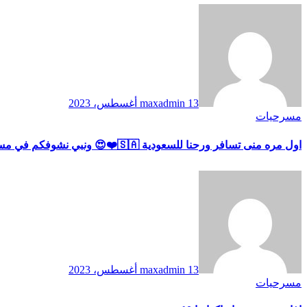
13 أغسطس، 2023
maxadmin
مسرحيات
اول مره منى تسافر ورحنا للسعودية 🇸🇦❤️😍 ونبي نشوفكم في مسرحية أنا زومبي ٢
13 أغسطس، 2023
maxadmin
مسرحيات