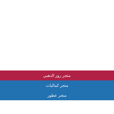
متجر روز الذهبي
متجر كماليات
متجر عطور