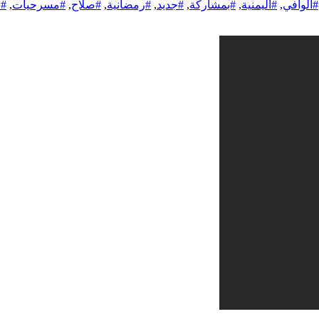
#الوافي
,
#اليمنية
,
#بمشاركة
,
#جديد
,
#رمضانية
,
#صلاح
,
#مسرحيات
,
#ن