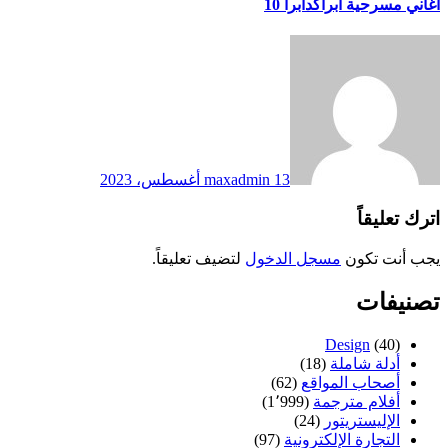
اغاني مسرحية ابراكدابرا 10
13 أغسطس، 2023
maxadmin
اترك تعليقاً
يجب أنت تكون
مسجل الدخول
لتضيف تعليقاً.
تصنيفات
Design
(40)
أدلة شاملة
(18)
أصحاب المواقع
(62)
أفلام مترجمة
(1٬999)
الإليستريتور
(24)
التجارة الإلكترونية
(97)