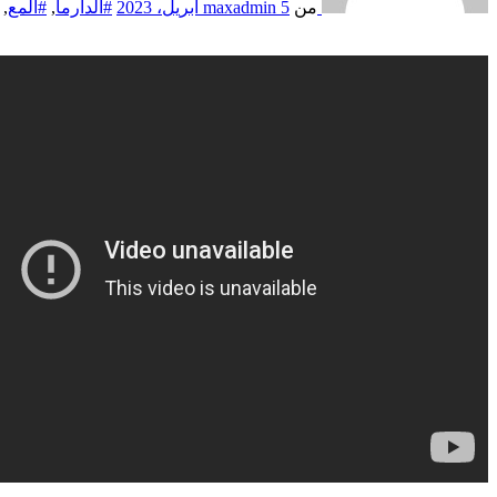
من
5 أبريل، 2023
maxadmin
#الدارما
,
#المع
,