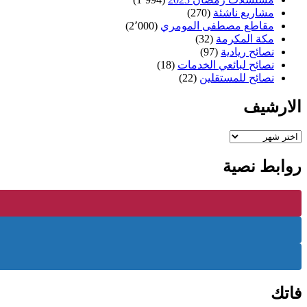
مشاريع ناشئة
(270)
مقاطع مصطفى المومري
(2٬000)
مكة المكرمة
(32)
نصائح ريادية
(97)
نصائح لبائعي الخدمات
(18)
نصائح للمستقلين
(22)
الارشيف
الارشيف
روابط نصية
فاتك