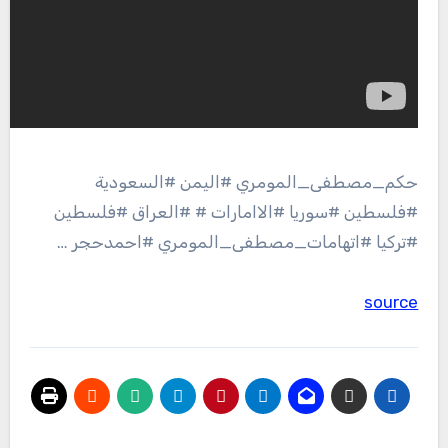
حكم_مصطفى_المومري #اليمن #السعودية
#فلسطين #سوريا #الاامارات # #العراق #فلسطين
#تركيا #اتهامات_مصطفى_المومري #احمدحجر …
source