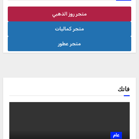
متجر روز الذهبي
متجر كماليات
متجر عطور
فاتك
عام