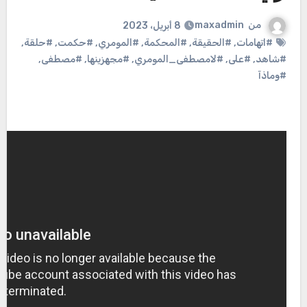
من
maxadmin
8 أبريل، 2023
#اتهامات
,
#الحقيقة
,
#المحكمة
,
#المومري
,
#حكمت
,
#حلقة
,
#شاهد
,
#على
,
#لامصطفى_المومري
,
#مجهزينها
,
#مصطفى
,
#وماذآ