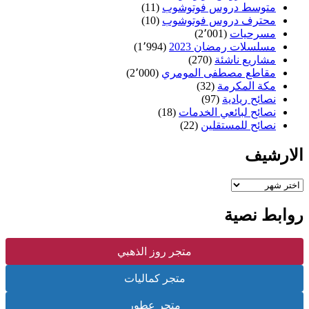
متوسط دروس فوتوشوب
(11)
محترف دروس فوتوشوب
(10)
مسرحيات
(2٬001)
مسلسلات رمضان 2023
(1٬994)
مشاريع ناشئة
(270)
مقاطع مصطفى المومري
(2٬000)
مكة المكرمة
(32)
نصائح ريادية
(97)
نصائح لبائعي الخدمات
(18)
نصائح للمستقلين
(22)
الارشيف
الارشيف
روابط نصية
متجر روز الذهبي
متجر كماليات
متجر عطور