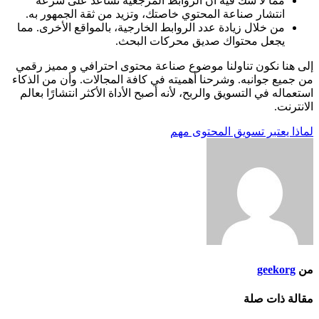
مما لا شك فيه أن الروابط المرجعية تساعد على سرعة
انتشار صناعة المحتوي خاصتك، وتزيد من ثقة الجمهور به.
من خلال زيادة عدد الروابط الخارجية، بالمواقع الأخرى. مما
يجعل محتواك صديق محركات البحث.
إلى هنا نكون تناولنا موضوع صناعة محتوى احترافي و مميز رقمي
من جميع جوانبه. وشرحنا أهميته في كافة المجالات. وأن من الذكاء
استعماله في التسويق والربح، لأنه أصبح الأداة الأكثر انتشارًا بعالم
الانترنت.
تصفّح
لماذا يعتبر تسويق المحتوى مهم
المقالات
من
geekorg
مقالة ذات صلة