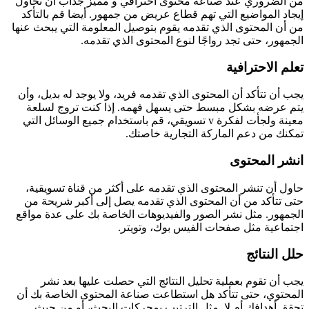
من الضروري عند صناعة محتوى احترافي و مميز جذاب أن تحاول
إيجاد المواضيع التي تهم قطاع عريض من جمهور. أيضا قم بالتأكد
من أن المحتوى الذي تقدمه يقوم بتوصيل المعلومة التي يبحث عنها
الجمهور، حتى تجد رواجًا لنوع المحتوى الذي تقدمه.
تعلم الاحترافية
يجب أن تتأكد أن المحتوى الذي تقدمه فريد، ولا يوجد له بديل، وأن
يتم عرضه بشكل مبسط حتى يسهل فهمه. إذا كنت تروج لسلعة
معينة ولجأت لفكرة v تسويقي، قم باستخدام جميع الوسائل التي
تمكنك من دعم الماركة التجارية خاصتك.
انشر المحتوى
حاول أن تنشر المحتوى الذي تقدمه على أكثر من قناة تسويقية،
حتى تتأكد من أن المحتوى الذي تقدمه يصل إلى أكبر شريحة من
الجمهور. مثل نشر الصور والفيديوهات الخاصة بك على عدة مواقع
اجتماعية مثل صفحات الفيس بوك، وتويتر.
حلل النتائج
يجب أن تقوم بعملية تحليل النتائج التي حصلت عليها بعد نشر
المحتوي، حتى تتأكد هل استطاعت صناعة المحتوى الخاصة بك أن
تحقق أهدافك أم لا. مثل الترتيب بمحركات البحث، أو من حيث