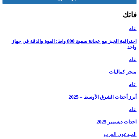
فاتك
عام
احترافية الخبز مع عجانة سميج 800 واط: القوة والدقة في جهاز
واحد
عام
متجر كماليات
عام
أبرز أحداث الشرق الأوسط – 2025
عام
احداث ديسمبر 2025
المبدعون العرب