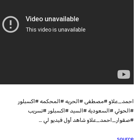
احمد_علاو #مصطفى #الحريه #المحكمه #اكسبلور
#الحوثي #السعودية #السيد #اكسبلور #تسريب
#صقوار_احمد_علاو شاهد أول فيديو لي …
source