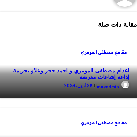
قالة ذات صلة
مقاطع مصطفى المومري
اعدام مصطفى المومري و احمد حجر وعلاو بجريمة
إذاعة إشاعات مغرضة
28 أبريل، 2023
maxadmin
مقاطع مصطفى المومري