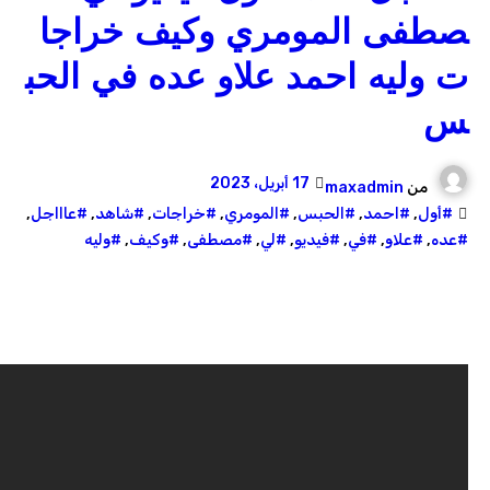
صطفى المومري وكيف خراجا
ت وليه احمد علاو عده في الحب
س
17 أبريل، 2023
من
maxadmin
#أول
,
#احمد
,
#الحبس
,
#المومري
,
#خراجات
,
#شاهد
,
#عاااجل
,
#عده
,
#علاو
,
#في
,
#فيديو
,
#لي
,
#مصطفى
,
#وكيف
,
#وليه