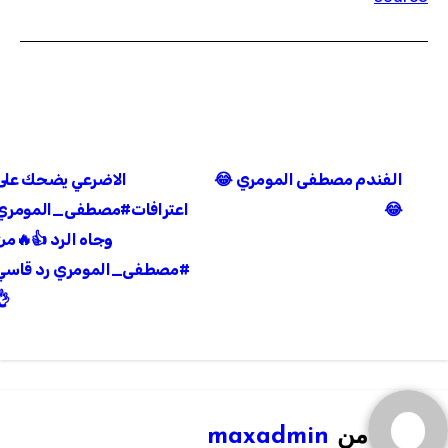
تصفّح
الفندم مصطفى المومري 😂
الاضرعي يضحك على
المقالات
😂
اعترافات#مصطفى_المومري
وجاه الرد 👍🔥من
#مصطفى_المومري رد قاسي
👌
من
maxadmin