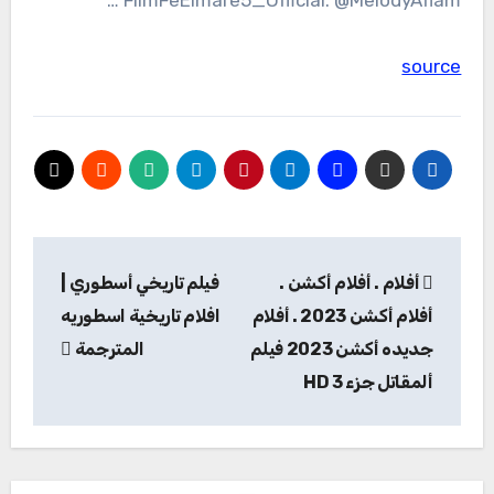
FilmFeElmare5_Official. @MelodyAflam …
source
تصفّح
أفلام . أفلام أكشن .
فيلم تاريخي أسطوري |
المقالات
أفلام أكشن 2023 . أفلام
افلام تاريخية اسطوريه
جديده أكشن 2023 فيلم
المترجمة
ألمقاتل جزء 3 HD