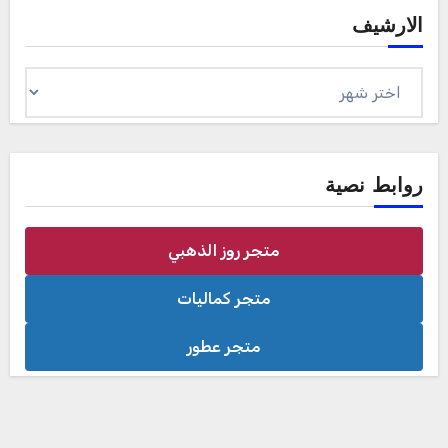
الارشيف
الارشيف
روابط نصية
متجر روز الذهبي
متجر كماليات
متجر عطور