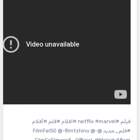
فيلم #netflix #marvel #افلام #فلم #أفلام
#فلم_جديد @FilmFel50 @-filmtshino @-