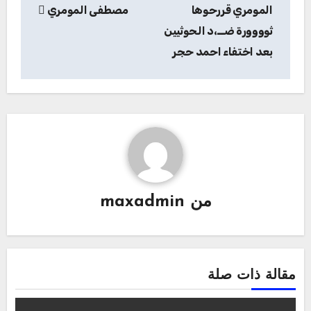
المقالات
المومري قررحوها
مصطفى المومري
ثوووورة ضــ،د الحوثيين
بعد اختفاء احمد حجر
من
maxadmin
مقالة ذات صلة