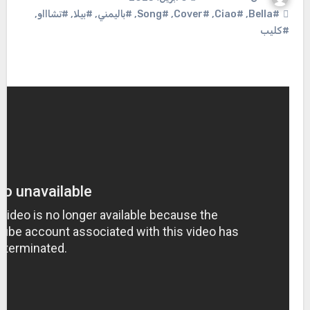
#Bella
,
#Ciao
,
#Cover
,
#Song
,
#باليمني
,
#بيلا
,
#تشاااو
,
#كليب