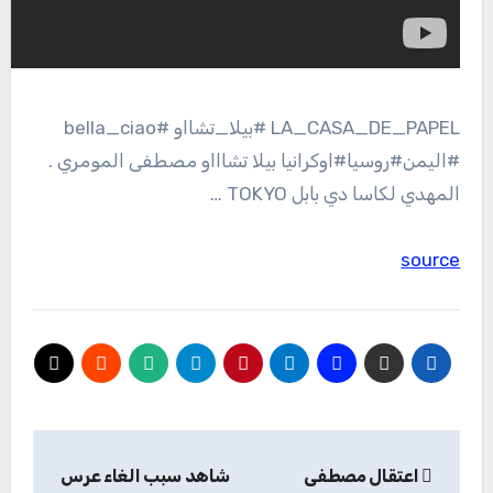
LA_CASA_DE_PAPEL #بيلا_تشااو #bella_ciao
#اليمن#روسيا#اوكرانيا بيلا تشاااو مصطفى المومري .
المهدي لكاسا دي بابل TOKYO …
source
تصفّح
اعتقال مصطفى
شاهد سبب الغاء عرس