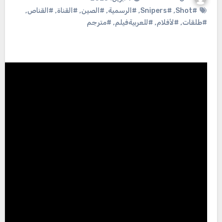
#Shot
,
#Snipers
,
#الرسمية
,
#الصين
,
#القناة
,
#القناص
,
#طلقات
,
#لأفلام
,
#للعربيةفيلم
,
#مترجم