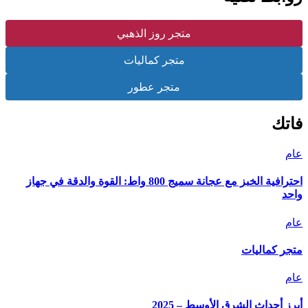
متجر روز الذهبي
متجر كماليات
متجر عطور
فاتك
عام
احترافية الخبز مع عجانة سميج 800 واط: القوة والدقة في جهاز
واحد
عام
متجر كماليات
عام
أبرز أحداث الشرق الأوسط – 2025