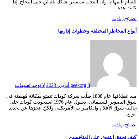
للقيام بالمهام، وأن العجلة ستسير بشكل تلقائي حتى النجاح. إذا
كانت هذه…
نصائح ريادية
أنواع المخاطر المختلفة وخطوات إدارتها
8 أبريل، 2023
geekorg
لا توجد تعليقات
منذ انطلاقها عام 1888 ظلّت شركة كوداك تتمتع بمكانة مُهيمنة في
سوق التصوير السينمائي، بحلول عام 1976 استحوذت كوداك على
غالبية سوق الأفلام والكاميرات الأمريكية، ولكنّ عجزها عن تحديد
أنواع…
نصائح ريادية
كيف تحقق التفوق على المنافسين