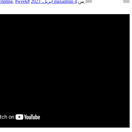
من
4 أبريل، 2023
maxadmin
#call
#week
,
ripting