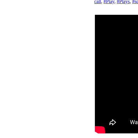
,
#Play
,
#Plays
,
#sc