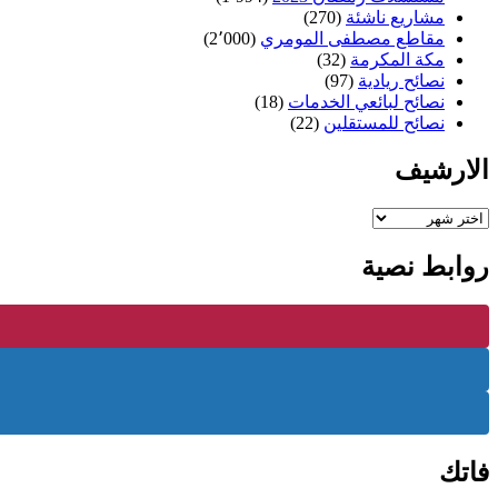
مشاريع ناشئة
(270)
مقاطع مصطفى المومري
(2٬000)
مكة المكرمة
(32)
نصائح ريادية
(97)
نصائح لبائعي الخدمات
(18)
نصائح للمستقلين
(22)
الارشيف
الارشيف
روابط نصية
فاتك