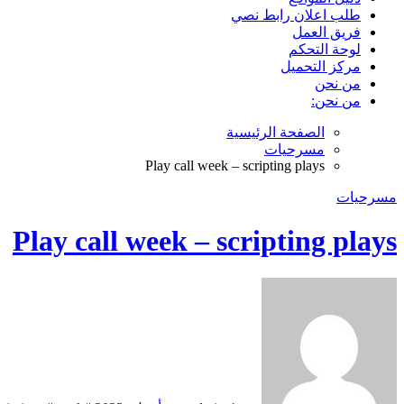
طلب اعلان رابط نصي
فريق العمل
لوحة التحكم
مركز التحميل
من نحن
من نحن:
الصفحة الرئيسية
مسرحيات
Play call week – scripting plays
مسرحيات
Play call week – scripting plays