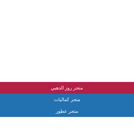
متجر روز الذهبي
متجر كماليات
متجر عطور