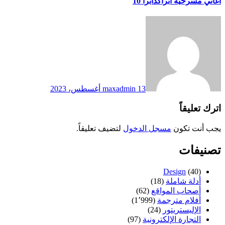
اغاني مسرحية ابراكدابرا 10
13 أغسطس، 2023
maxadmin
اترك تعليقاً
يجب أنت تكون
مسجل الدخول
لتضيف تعليقاً.
تصنيفات
Design
(40)
أدلة شاملة
(18)
أصحاب المواقع
(62)
أفلام مترجمة
(1٬999)
الإليستريتور
(24)
التجارة الإلكترونية
(97)