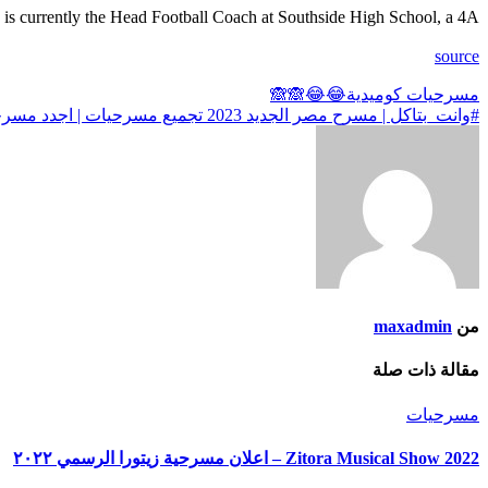
s currently the Head Football Coach at Southside High School, a 4A …
source
تصفّح
مسرحيات كوميدية😂😂🙈🙈
#وانت_بتاكل | مسرح مصر الجديد 2023 تجميع مسرحيات | اجدد مسرحية في مسرح مصر | مسرح مصر 2023
المقالات
من
maxadmin
مقالة ذات صلة
مسرحيات
Zitora Musical Show 2022 – اعلان مسرحية زيتورا الرسمي ٢٠٢٢