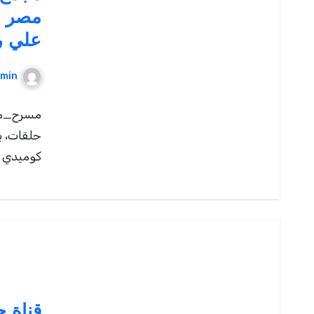
مصر ا
علي ر
min
مسرح_مص
حلقات، 
كوميدي ترف
قناة 