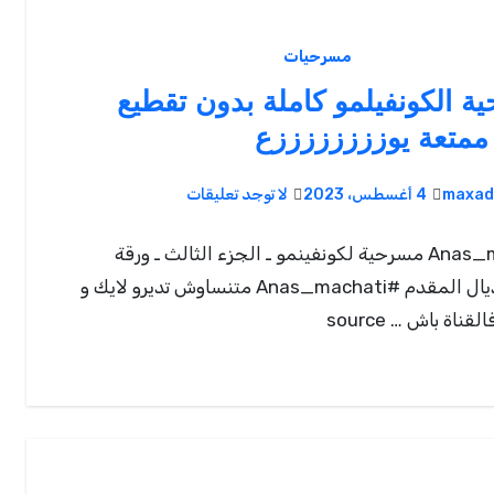
مسرحيات
ة الكونفيلمو كاملة بدون تقطيع
ممتعة يوززززززززع
maxad
4 أغسطس، 2023
لا توجد تعليقات
Anas_machati مسرحية لكونفينمو ـ الجزء الثالث ـ ورقة
الخروج ديال المقدم #Anas_machati متنساوش تديرو لايك و
ناة باش … source