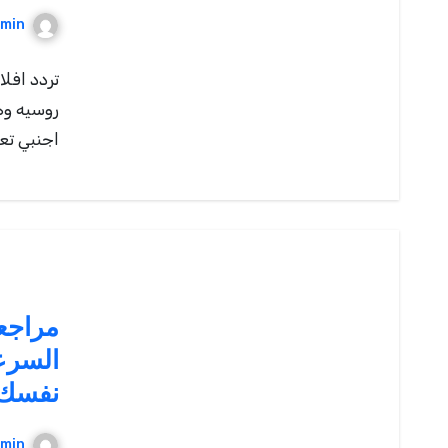
min
تردد افلا
روسيه وهو
اجنبي تعرض 
السرع
نفسك 
min