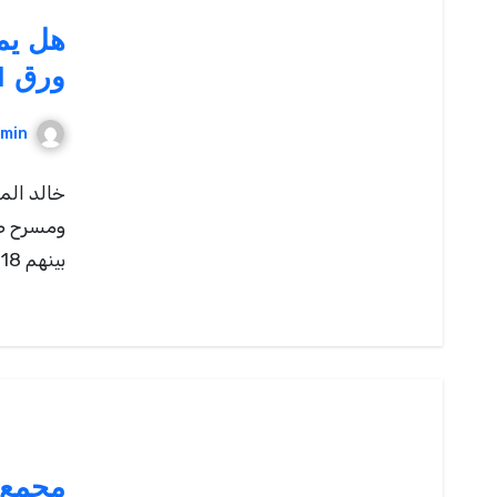
هل يمر
ورق 111 | خالد المظفر
min
بينهم 45:18 خروجه … source
مجمع 