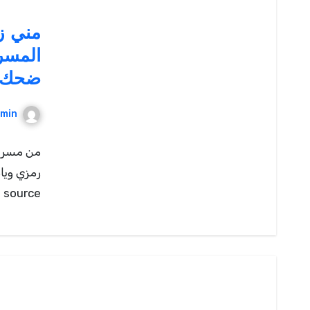
مني ز
المسرح
ضحك ب
min
من مسرحي
رمزي ويا
source