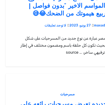
لمواسم الاخير “بدون فواصل |
بيع هيموتك من الضحك😂😅
maxad
27 يونيو، 2023
لا توجد تعليقات
ر عبارة عن نوع جديد من المسرحيات على شكل
بحيث تكون كل حلقة باسم ومضمون مختلف في إطار
يهي ساخر، … source
مسرحيات
جديده تعرض مسرحيات رائعه على