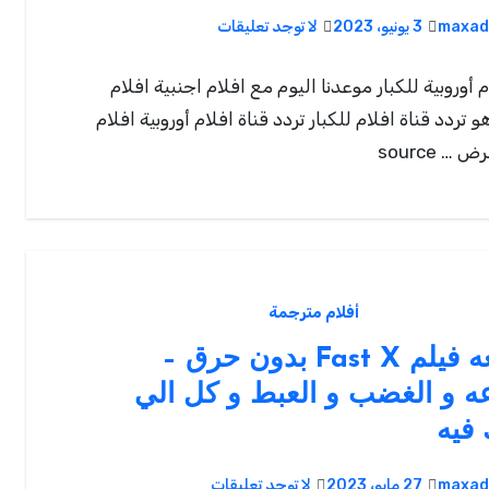
maxad
3 يونيو، 2023
لا توجد تعليقات
م أوروبية للكبار موعدنا اليوم مع افلام اجنبية افلام
 تردد قناة افلام للكبار تردد قناة افلام أوروبية افلام
… source
أفلام مترجمة
مراجعه فيلم Fast X بدون حرق –
ه و الغضب و العبط و كل الي
فيه
maxad
27 مايو، 2023
لا توجد تعليقات