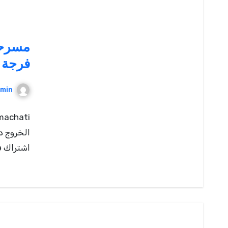
مسرحي
فرجة 
min
اشتراك فالق