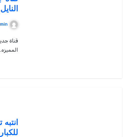
النايل
min
قناة جدي
المميزه. source
انتبه 
للكبار