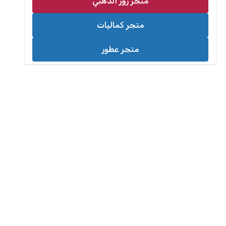
متجر روز الذهبي
متجر كماليات
متجر عطور