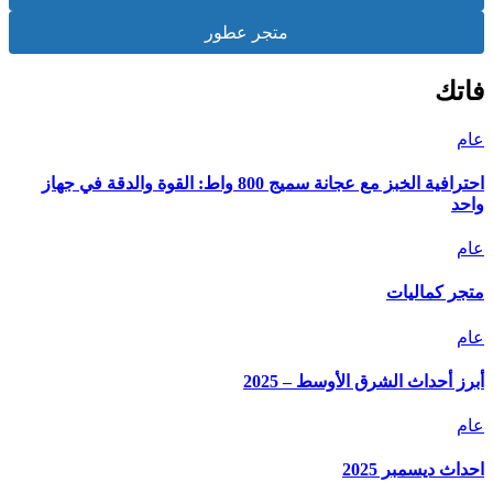
متجر عطور
فاتك
عام
احترافية الخبز مع عجانة سميج 800 واط: القوة والدقة في جهاز
واحد
عام
متجر كماليات
عام
أبرز أحداث الشرق الأوسط – 2025
عام
احداث ديسمبر 2025