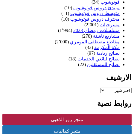
فوتوشوب
(34)
مبتدئ دروس فوتوشوب
(10)
متوسط دروس فوتوشوب
(11)
محترف دروس فوتوشوب
(10)
مسرحيات
(2٬001)
مسلسلات رمضان 2023
(1٬994)
مشاريع ناشئة
(270)
مقاطع مصطفى المومري
(2٬000)
مكة المكرمة
(32)
نصائح ريادية
(97)
نصائح لبائعي الخدمات
(18)
نصائح للمستقلين
(22)
الارشيف
الارشيف
روابط نصية
متجر روز الذهبي
متجر كماليات