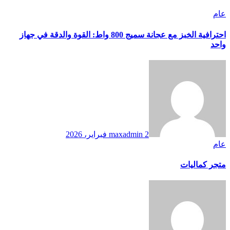
عام
احترافية الخبز مع عجانة سميج 800 واط: القوة والدقة في جهاز
واحد
2 فبراير، 2026
maxadmin
عام
متجر كماليات