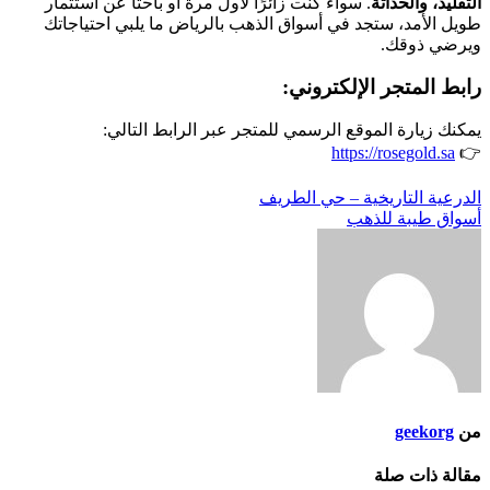
التقليد، والحداثة
. سواء كنت زائرًا لأول مرة أو باحثًا عن استثمار
طويل الأمد، ستجد في أسواق الذهب بالرياض ما يلبي احتياجاتك
ويرضي ذوقك.
رابط المتجر الإلكتروني:
يمكنك زيارة الموقع الرسمي للمتجر عبر الرابط التالي:
https://rosegold.sa
👉
تصفّح
الدرعية التاريخية – حي الطريف
أسواق طيبة للذهب
المقالات
من
geekorg
مقالة ذات صلة