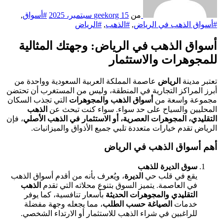
من
15 سبتمبر، 2025
geekorg
#أسواق
,
#أسواق الذهب في الرياض
,
#الذهب
,
#الرياض
أسواق الذهب في الرياض: وجهتك المثالية
للمجوهرات والاستثمار
تعتبر مدينة
الرياض
عاصمة المملكة العربية السعودية وواحدة من
أبرز المراكز التجارية في المنطقة، وليس من المستغرب أن تحتضن
مجموعة واسعة من
أسواق الذهب والمجوهرات
التي تجذب السكان
المحليين والسياح على حد سواء. سواء كنت تبحث عن
الذهب
التقليدي، المجوهرات العصرية، أو الاستثمار في الذهب الأصلي
، فإن
الرياض تقدم خيارات متعددة تلبي جميع الأذواق والميزانيات.
أهم أسواق الذهب في الرياض
سوق الديرة للذهب
يقع في قلب حي
الديرة
، ويُعرف بأنه من أقدم أسواق الذهب
في العاصمة. يتميز السوق بتنوع محلاته التي تقدم
الذهب
التقليدي والمجوهرات الحديثة
بأسعار تنافسية، كما يوفر
خدمات
الصياغة حسب الطلب
، مما يجعله وجهة مفضلة
للراغبين في شراء الذهب للاستثمار أو الارتداء الشخصي.